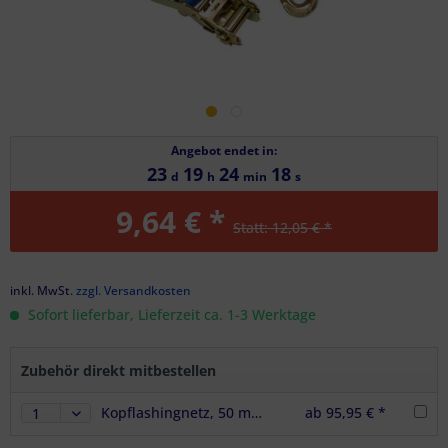
Angebot endet in:
23
19
24
17
d
h
min
s
9,64 € *
Statt: 12,05 € *
inkl. MwSt.
zzgl. Versandkosten
Sofort lieferbar, Lieferzeit ca. 1-3 Werktage
Zubehör direkt mitbestellen
Kopflashingnetz, 50 mm, 2500 daN, Breite 2,40 m inkl. 2 Ratschen & Gurtschutz
ab 95,95 € *