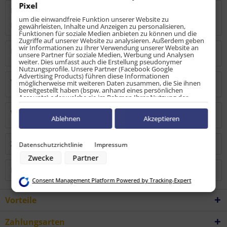
Pixel
Bewertungen
0
um die einwandfreie Funktion unserer Website zu
Bewertungen lesen, schreiben und diskutieren...
mehr
gewährleisten, Inhalte und Anzeigen zu personalisieren,
Funktionen für soziale Medien anbieten zu können und die
Zugriffe auf unserer Website zu analysieren. Außerdem geben
wir Informationen zu Ihrer Verwendung unserer Website an
Hersteller
unsere Partner für soziale Medien, Werbung und Analysen
weiter. Dies umfasst auch die Erstellung pseudonymer
Nutzungsprofile. Unsere Partner (Facebook Google
Advertising Products) führen diese Informationen
Verantwortliche Person
möglicherweise mit weiteren Daten zusammen, die Sie ihnen
bereitgestellt haben (bspw. anhand eines persönlichen
Accounts) oder welche sie im Rahmen Ihrer Nutzung der
Dienste gesammelt haben (bspw. Nutzungsdaten anderer
Geräte). Ihre Einwilligung zur Nutzung von Cookies und Pixeln
Warn-/Sicherheitshinweise
können Sie jederzeit widerrufen, indem Sie auf den
Ablehnen
Akzeptieren
Datenschutz-Button links unten klicken und dort die
entsprechenden Anpassungen vornehmen.
Zubehör
3
Datenschutzrichtlinie
Impressum
Zwecke der Datenverarbeitung durch unsere Partner:
Zwecke
Partner
Speichern von oder Zugriff auf Informationen auf einem Endgerät
Verwendung reduzierter Daten zur Auswahl von Werbeanzeigen
Kunden haben sich ebenfalls angesehen
Erstellung von Profilen für personalisierte Werbung
Consent Management Platform Powered by Tracking-Expert
Verwendung von Profilen zur Auswahl personalisierter Werbung
Erstellung von Profilen zur Personalisierung von Inhalten
Verwendung von Profilen zur Auswahl personalisierter Inhalte
Vorteile
Messung der Werbeleistung
Messung der Performance von Inhalten
Analyse von Zielgruppen durch Statistiken oder Kombinationen von
Zahlungsarten