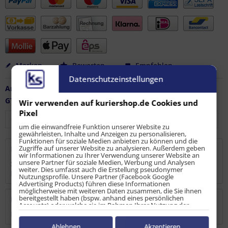
Merken
Bewerten
Empfehlen
Datenschutzeinstellungen
Artikel-Nr.:
LS-EB-10412
GTIN / EAN:
4251915904402
Wir verwenden auf kuriershop.de Cookies und
Pixel
um die einwandfreie Funktion unserer Website zu
gewährleisten, Inhalte und Anzeigen zu personalisieren,
Funktionen für soziale Medien anbieten zu können und die
Zugriffe auf unserer Website zu analysieren. Außerdem geben
Beschreibung
wir Informationen zu Ihrer Verwendung unserer Website an
unsere Partner für soziale Medien, Werbung und Analysen
Spitzhakenschnalle für Einwegverzurrung, zur Sicherung
weiter. Dies umfasst auch die Erstellung pseudonymer
Ihrer Ladung, geeignet für 50 mm...
mehr
Nutzungsprofile. Unsere Partner (Facebook Google
Advertising Products) führen diese Informationen
möglicherweise mit weiteren Daten zusammen, die Sie ihnen
bereitgestellt haben (bspw. anhand eines persönlichen
Bewertungen
0
Accounts) oder welche sie im Rahmen Ihrer Nutzung der
Dienste gesammelt haben (bspw. Nutzungsdaten anderer
Bewertungen lesen, schreiben und diskutieren...
mehr
Geräte). Ihre Einwilligung zur Nutzung von Cookies und Pixeln
können Sie jederzeit widerrufen, indem Sie auf den
Ablehnen
Akzeptieren