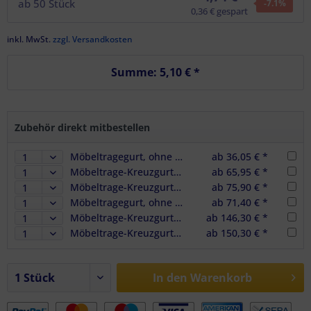
ab
50
Stück
-7.1
%
0,36 € gespart
inkl. MwSt.
zzgl. Versandkosten
Summe:
5,10 €
*
Zubehör direkt mitbestellen
Möbeltragegurt, ohne Haken, gelb
ab 36,05 € *
Möbeltrage-Kreuzgurt, ohne Haken, grün
ab 65,95 € *
Möbeltrage-Kreuzgurt mit separatem Gurtband
ab 75,90 € *
Möbeltragegurt, ohne Haken, gelb, 2er Set
ab 71,40 € *
Möbeltrage-Kreuzgurt, ohne Haken, grün, 2er Set
ab 146,30 € *
Möbeltrage-Kreuzgurt mit separatem Gurtband, 2er Set
ab 150,30 € *
In den
Warenkorb