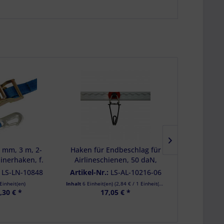
5 mm, 3 m, 2-
Haken für Endbeschlag für
Spitzhak
binerhaken, f.
Airlineschienen, 50 daN,
Gurtband,
rungsnetz LS-
schwarz, 6 Stück
Bruchkraft 3
:
LS-LN-10848
Artikel-Nr.:
LS-AL-10216-06
Artikel-Nr.:
10680
Einheit(en)
Inhalt
6 Einheit(en)
(
2,84 €
/ 1 Einheit(en))
Inhalt
10 Einheit(
,30 € *
17,05 € *
17