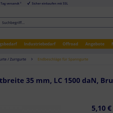
 Tag versandt ²
Sicher einkaufen mit SSL
sbedarf
Industriebedarf
Offroad
Angebote
rte / Zurrgurte
Endbeschläge für Spanngurte
tbreite 35 mm, LC 1500 daN, Bru
5,10 €