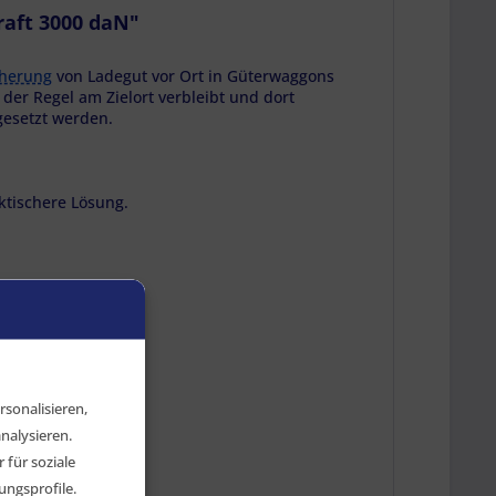
raft 3000 daN"
cherung
von Ladegut vor Ort in Güterwaggons
der Regel am Zielort verbleibt und dort
gesetzt werden.
ktischere Lösung.
sonalisieren,
nalysieren.
für soziale
ngsprofile.