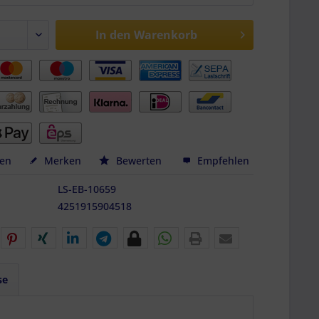
In den
Warenkorb
hen
Merken
Bewerten
Empfehlen
LS-EB-10659
4251915904518
se