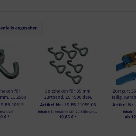
enfalls angesehen
zhaken für
Spitzhaken für 35 mm
Zurrgurt 3
 mm, LC 2500
Gurtband, LC 1500 daN,
teilig, Kara
aft 5000 daN
Bruchkraft 3000 daN im 6er
Ladungssiche
LS-EB-10619
Artikel-Nr.:
LS-EB-11059-06
Artikel-Nr.
Set
LN-
inheit(en)
Inhalt
6 Einheit(en)
(
1,81 €
/ 1 Einheit(en))
Inhalt
1 
0 € *
10,85 € *
ab 12