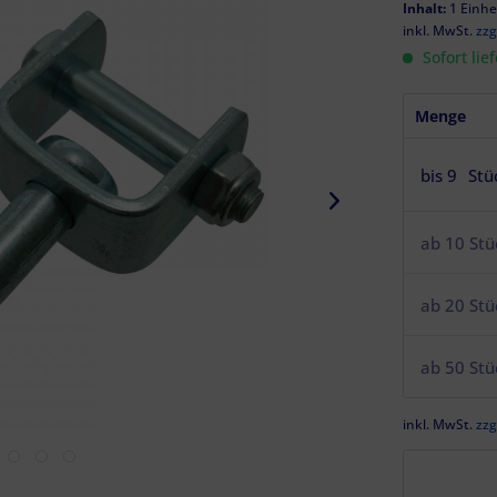
Inhalt:
1 Einhe
inkl. MwSt.
zzg
Sofort lie
Menge
bis
9
Stü
ab
10
Stü
ab
20
Stü
ab
50
Stü
inkl. MwSt.
zzg