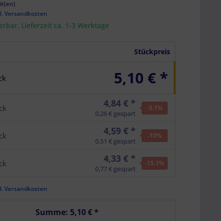
it(en)
l. Versandkosten
ferbar, Lieferzeit ca. 1-3 Werktage
Stückpreis
5,10 € *
ck
4,84 € *
ck
-5.1
%
0,26 € gespart
4,59 € *
ck
-10
%
0,51 € gespart
4,33 € *
ck
-15.1
%
0,77 € gespart
l. Versandkosten
Summe:
5,10 €
*