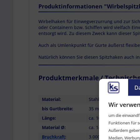
Produktinformationen "Wirbelspitz
Wirbelhaken für Einwegverzurrung und zur Sich
oder Containern bzw. Schiffen wird vielfach Ei
entsorgt wird. Zu diesem Zweck kann dieser Sp
Auch als Umlenkpunkt für Gurte äußerst flexibe
Natürlich können Sie diesen Spitzhaken auch in 
Produktmerkmale / Technisch
D
Material:
Stahl, verzinkt
Wir verwen
bis Gurtbreite:
35 mm
um die einwandfr
Länge:
ca. 105 mm
Funktionen für s
Material Ø:
ca. 14,2 mm
Außerdem geben w
Bruchkraft
:
3.000 daN
Medien, Werbung 