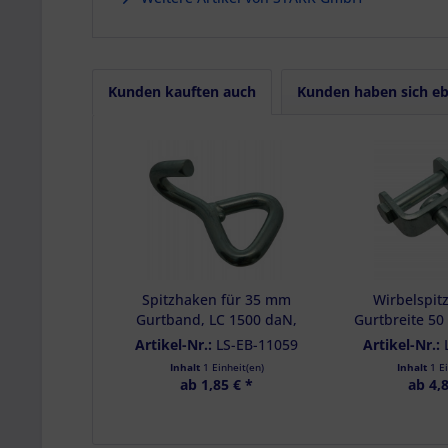
Kunden kauften auch
Kunden haben sich eb
Spitzhaken für 35 mm
Wirbelspit
Gurtband, LC 1500 daN,
Gurtbreite 50
Bruchkraft 3000 daN
daN, Bruchkr
Artikel-Nr.:
LS-EB-11059
Artikel-Nr.:
Inhalt
1 Einheit(en)
Inhalt
1 E
ab 1,85 € *
ab 4,8