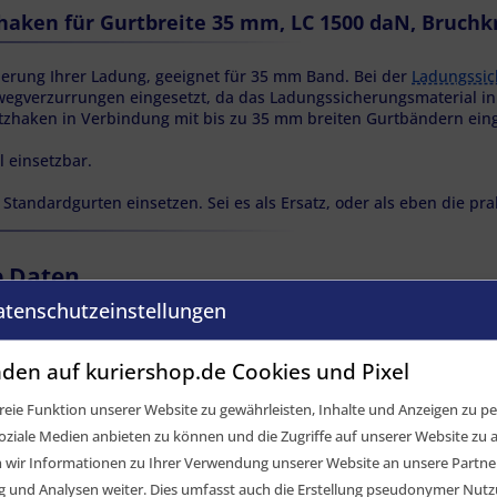
haken für Gurtbreite 35 mm, LC 1500 daN, Bruchk
erung Ihrer Ladung, geeignet für 35 mm Band. Bei der
Ladungssi
nwegverzurrungen eingesetzt, da das Ladungssicherungsmaterial in 
itzhaken in Verbindung mit bis zu 35 mm breiten Gurtbändern ein
l einsetzbar.
Standardgurten einsetzen. Sei es als Ersatz, oder als eben die pra
e Daten
atenschutzeinstellungen
den auf kuriershop.de Cookies und Pixel
eie Funktion unserer Website zu gewährleisten, Inhalte und Anzeigen zu per
oziale Medien anbieten zu können und die Zugriffe auf unserer Website zu a
ir Informationen zu Ihrer Verwendung unserer Website an unsere Partner 
und Analysen weiter. Dies umfasst auch die Erstellung pseudonymer Nutzu