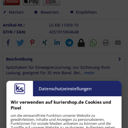
Merken
Bewerten
Empfehlen
Artikel-Nr.:
LS-EB-11059-10
GTIN / EAN:
4251915904648
Beschreibung
Spitzhaken für Einwegverzurrung, zur Sicherung Ihrer
Ladung, geeignet für 35 mm Band. Bei...
mehr
Bewertungen
0
Datenschutzeinstellungen
Bewertungen lesen, schreiben und diskutieren...
mehr
Wir verwenden auf kuriershop.de Cookies und
Pixel
Hersteller
um die einwandfreie Funktion unserer Website zu
gewährleisten, Inhalte und Anzeigen zu personalisieren,
Funktionen für soziale Medien anbieten zu können und die
Verantwortliche Person
Zugriffe auf unserer Website zu analysieren. Außerdem geben