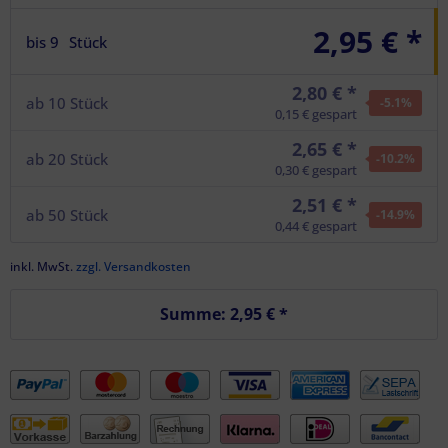
2,95 € *
bis
9
Stück
2,80 € *
ab
10
Stück
-5.1
%
0,15 € gespart
2,65 € *
ab
20
Stück
-10.2
%
0,30 € gespart
2,51 € *
ab
50
Stück
-14.9
%
0,44 € gespart
inkl. MwSt.
zzgl. Versandkosten
Summe:
2,95 €
*