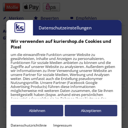
Merken
Bewerten
Empfehlen
Datenschutzeinstellungen
Artikel-Nr.:
LS-ZO-10288
GTIN / EAN:
4251915908707
Wir verwenden auf kuriershop.de Cookies und
Pixel
um die einwandfreie Funktion unserer Website zu
gewährleisten, Inhalte und Anzeigen zu personalisieren,
Funktionen für soziale Medien anbieten zu können und die
Beschreibung
Zugriffe auf unserer Website zu analysieren. Außerdem geben
wir Informationen zu Ihrer Verwendung unserer Website an
Ovaler Zurrpunkt mit doppelseitig versenkbarem Ring in
unsere Partner für soziale Medien, Werbung und Analysen
weiter. Dies umfasst auch die Erstellung pseudonymer
einer leichten Ausführung für...
mehr
Nutzungsprofile. Unsere Partner (Facebook Google
Advertising Products) führen diese Informationen
möglicherweise mit weiteren Daten zusammen, die Sie ihnen
Bewertungen
0
bereitgestellt haben (bspw. anhand eines persönlichen
Accounts) oder welche sie im Rahmen Ihrer Nutzung der
Bewertungen lesen, schreiben und diskutieren...
mehr
Dienste gesammelt haben (bspw. Nutzungsdaten anderer
Geräte). Ihre Einwilligung zur Nutzung von Cookies und Pixeln
können Sie jederzeit widerrufen, indem Sie auf den
Ablehnen
Akzeptieren
Datenschutz-Button links unten klicken und dort die
Hersteller
entsprechenden Anpassungen vornehmen.
Datenschutzrichtlinie
Impressum
Zwecke der Datenverarbeitung durch unsere Partner: