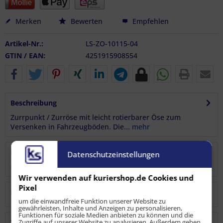
Merken
Bewerten
Empfehlen
Artikel-Nr.:
LS-ZO-10115-04
GTIN / EAN:
4251915908554
Beschreibung
Zurrpunkt / Zurröse mit leicht rotierbarer Öse zum
Versenken in Fahrzeugböden. Die...
mehr
Bewertungen
0
Datenschutzeinstellungen
Bewertungen lesen, schreiben und diskutieren...
mehr
Wir verwenden auf kuriershop.de Cookies und
Pixel
Hersteller
um die einwandfreie Funktion unserer Website zu
gewährleisten, Inhalte und Anzeigen zu personalisieren,
Funktionen für soziale Medien anbieten zu können und die
Verantwortliche Person
Zugriffe auf unserer Website zu analysieren. Außerdem geben