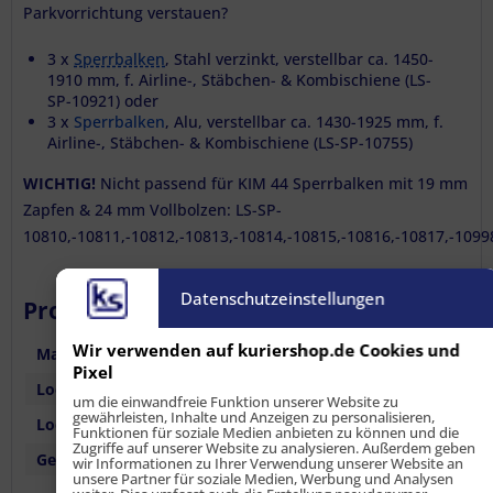
Parkvorrichtung verstauen?
3 x
Sperrbalken
, Stahl verzinkt, verstellbar ca. 1450-
1910 mm, f. Airline-, Stäbchen- & Kombischiene (LS-
SP-10921) oder
3 x
Sperrbalken
, Alu, verstellbar ca. 1430-1925 mm, f.
Airline-, Stäbchen- & Kombischiene (LS-SP-10755)
WICHTIG!
Nicht passend für KIM 44 Sperrbalken mit 19 mm
Zapfen & 24 mm Vollbolzen: LS-SP-
10810,-10811,-10812,-10813,-10814,-10815,-10816,-10817,-1099
Datenschutzeinstellungen
Produktmerkmale / Technische Daten
Wir verwenden auf kuriershop.de Cookies und
Material:
Stahl, verzinkt
Pixel
Lochdurchmesser:
20 mm
um die einwandfreie Funktion unserer Website zu
gewährleisten, Inhalte und Anzeigen zu personalisieren,
Lochanzahl:
3
Funktionen für soziale Medien anbieten zu können und die
Zugriffe auf unserer Website zu analysieren. Außerdem geben
Gewicht:
365 g
wir Informationen zu Ihrer Verwendung unserer Website an
unsere Partner für soziale Medien, Werbung und Analysen