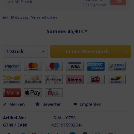
ab
50
Stück
-7
%
3,21 € gespart
inkl. MwSt.
zzgl. Versandkosten
Summe:
45,90 €
*
In den
Warenkorb
Merken
Bewerten
Empfehlen
Artikel-Nr.:
LS-AL-10756
GTIN / EAN:
4251915902644