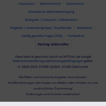
Impressum
Widerrufsrecht
Datenschutz
Hinweise zur Batterieentsorgung
Rückgabe | Umtausch | Reklamation
Ratgeber | Anwendungstipps | Kaufberater
Newsletter
Häufig gestellte Fragen (FAQ)
Fachlexikon
Vertrag widerrufen
Diese Seite ist geschützt durch reCAPTCHA, die Google
Datenschutzerklärung
und
Nutzungsbedingungen
gelten.
© 2004-2025 STARK GmbH, 61440 Oberursel
Alle Bilder und technische Angaben ohne Gewähr.
Veröffentlichungen oder Kopien von Bildern oder Inhalten nur mit
ausdrücklicher Zustimmung!
Änderungen und Irrtümer vorbehalten!