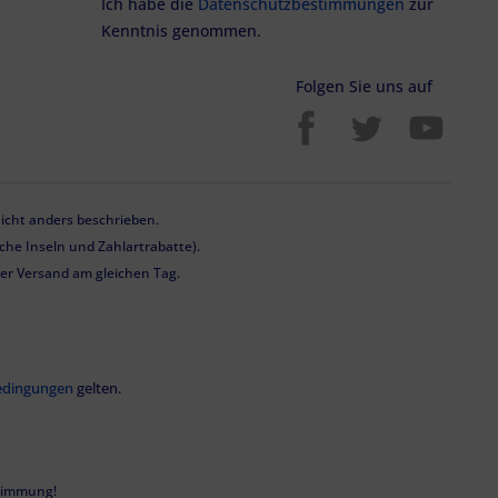
Ich habe die
Datenschutzbestimmungen
zur
Kenntnis genommen.
Folgen Sie uns auf
cht anders beschrieben.
he Inseln und Zahlartrabatte).
 der Versand am gleichen Tag.
edingungen
gelten.
stimmung!