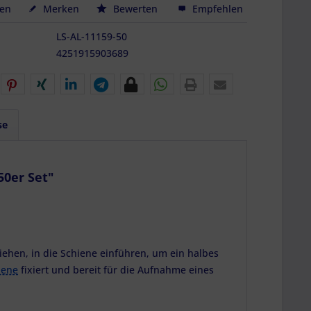
hen
Merken
Bewerten
Empfehlen
LS-AL-11159-50
4251915903689
se
50er Set"
ehen, in die Schiene einführen, um ein halbes
iene
fixiert und bereit für die Aufnahme eines