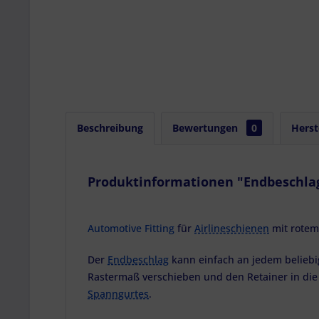
Beschreibung
Bewertungen
0
Herst
Produktinformationen "Endbeschlag f
Automotive Fitting
für
Airlineschienen
mit rote
Der
Endbeschlag
kann einfach an jedem beliebig
Rastermaß verschieben und den Retainer in die 
Spanngurtes
.