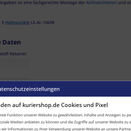
Angaben ist eine fachgerechte Montage der
Airlineschienen
und ei
, 5
Haltepunkte
LS-AL-10698
e Daten
stoff-Retainer
atenschutzeinstellungen
m
den auf kuriershop.de Cookies und Pixel
eie Funktion unserer Website zu gewährleisten, Inhalte und Anzeigen zu per
oziale Medien anbieten zu können und die Zugriffe auf unserer Website zu a
ir Informationen zu Ihrer Verwendung unserer Website an unsere Partner 