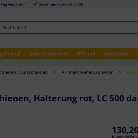
 Tag versandt ²
Sicher einkaufen mit SSL
sbedarf
Industriebedarf
Offroad
Angebote
schienen / Zurrschienen
Airlineschienen Zubehör
Endbe
hienen, Halterung rot, LC 500 da
130,20
Inhalt:
50 Einh