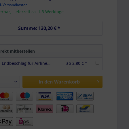
l. Versandkosten
ferbar, Lieferzeit ca. 1-3 Werktage
Summe:
130,20 €
*
rekt mitbestellen
Endbeschlag für Airlineschienen, Halterung rot, LC 500 daN
ab 2,80 € *
In den
Warenkorb