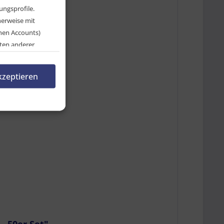
ngsprofile.
herweise mit
chen Accounts)
ten anderer
en, indem Sie auf
rnehmen.
kzeptieren
n