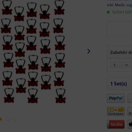
inkl. MwSt.
zzg
Sofort lie
Zubehör di