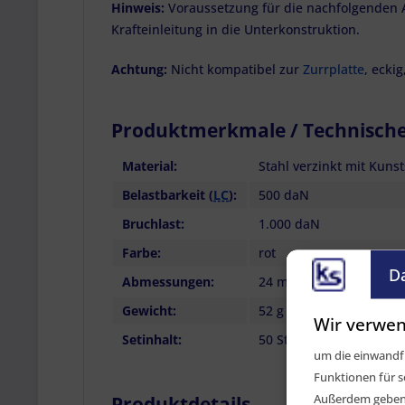
Hinweis:
Voraussetzung für die nachfolgenden 
Krafteinleitung in die Unterkonstruktion.
Achtung:
Nicht kompatibel zur
Zurrplatte
, eckig
Produktmerkmale / Technisch
Material:
Stahl verzinkt mit Kunst
Belastbarkeit (
LC
):
500 daN
Bruchlast:
1.000 daN
Farbe:
rot
D
Abmessungen:
24 mm x 65 mm x 45 m
Gewicht:
52 g (pro Stück)
Wir verwen
Setinhalt:
50 Stück
um die einwandfr
Funktionen für s
Außerdem geben w
Produktdetails