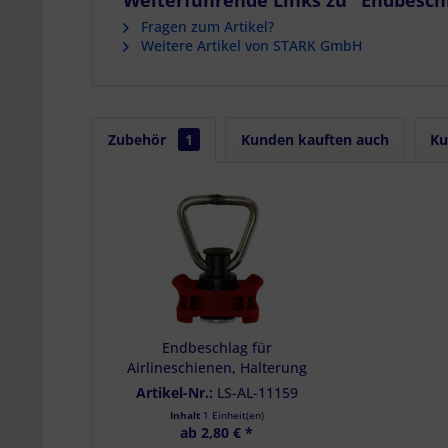
Weiterführende Links zu "Endbeschla
Fragen zum Artikel?
Weitere Artikel von STARK GmbH
Zubehör
1
Kunden kauften auch
Ku
Endbeschlag für
Airlineschienen, Halterung
rot, LC 500 daN
Artikel-Nr.:
LS-AL-11159
Inhalt
1 Einheit(en)
ab 2,80 € *