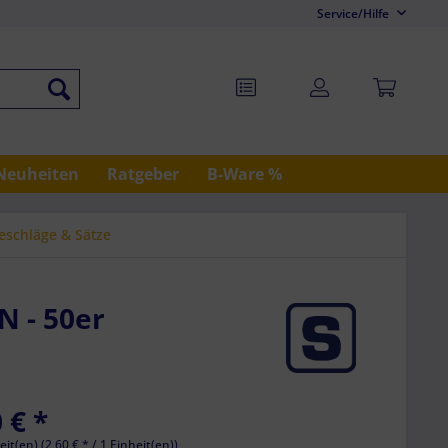
Service/Hilfe
Neuheiten
Ratgeber
B-Ware %
schläge & Sätze
N - 50er
 € *
eit(en) (2,60 € * / 1 Einheit(en))