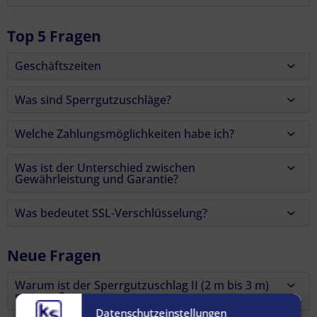
Top 5 Fragen
Geschäftszeiten
Was sind Sperrgutzuschläge?
Welche Zahlungsmöglichkeiten habe ich?
Was ist der Unterschied zwischen
Gewährleistung und Garantie?
Was bedeutet SSL-Verschlüsselung?
Neue Fragen
Warum ist der Sperrgutzuschlag II (2 m bis 3 m)
so teuer?
Datenschutzeinstellungen