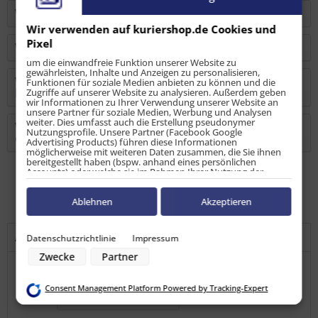
Wie kann ich mein Kundenkonto löschen?
Wir verwenden auf kuriershop.de Cookies und
Pixel
Wie steht Ihr zum Umweltschutz?
um die einwandfreie Funktion unserer Website zu
gewährleisten, Inhalte und Anzeigen zu personalisieren,
Was ist beim Anlegen des Kundenkontos zu
Funktionen für soziale Medien anbieten zu können und die
beachten?
Zugriffe auf unserer Website zu analysieren. Außerdem geben
wir Informationen zu Ihrer Verwendung unserer Website an
unsere Partner für soziale Medien, Werbung und Analysen
weiter. Dies umfasst auch die Erstellung pseudonymer
Warum haben manche Schienen, Klemmbalken
Nutzungsprofile. Unsere Partner (Facebook Google
oder Sperrstangen Kratzer oder ähnliches?
Advertising Products) führen diese Informationen
möglicherweise mit weiteren Daten zusammen, die Sie ihnen
bereitgestellt haben (bspw. anhand eines persönlichen
Accounts) oder welche sie im Rahmen Ihrer Nutzung der
Dienste gesammelt haben (bspw. Nutzungsdaten anderer
Geräte). Ihre Einwilligung zur Nutzung von Cookies und Pixeln
können Sie jederzeit widerrufen, indem Sie auf den
Ablehnen
Akzeptieren
Datenschutz-Button links unten klicken und dort die
entsprechenden Anpassungen vornehmen.
Antwort nicht gefunden?
Datenschutzrichtlinie
Impressum
Zwecke der Datenverarbeitung durch unsere Partner:
Zwecke
Partner
Speichern von oder Zugriff auf Informationen auf einem Endgerät
Verwendung reduzierter Daten zur Auswahl von Werbeanzeigen
Nutzen Sie unser Kontaktformular um uns Ihre Frage zu
Erstellung von Profilen für personalisierte Werbung
Consent Management Platform Powered by Tracking-Expert
Verwendung von Profilen zur Auswahl personalisierter Werbung
stellen
zum Kontaktformular
Erstellung von Profilen zur Personalisierung von Inhalten
Verwendung von Profilen zur Auswahl personalisierter Inhalte