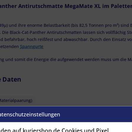
Panther Antirutschmatte MegaMate XL im Palette
1,49µ) und ihre enorme Belastbarkeit (bis 82,5 Tonnen pro m²) sind
 Die Black-Cat-Panther Antirutschmatten lassen sich vollflächig 
d befahrbar, hoch reißfest und abwaschbar. Durch den Einsatz von
usetzenden
Spanngurte
bung und somit die Energie die aufgewendet werden muss um die 
e Daten
 Materialpaarung)
atenschutzeinstellungen
den auf kuriershop.de Cookies und Pixel