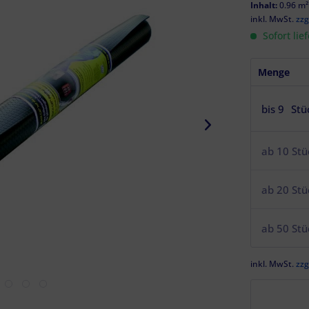
Inhalt:
0.96 m²
inkl. MwSt.
zzg
Sofort lie
Menge
bis
9
Stü
ab
10
Stü
ab
20
Stü
ab
50
Stü
inkl. MwSt.
zzg