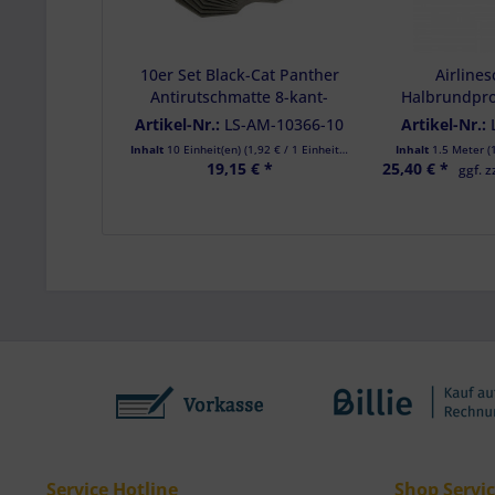
10er Set Black-Cat Panther
Airlines
Antirutschmatte 8-kant-
Halbrundprofi
Ladungssicherungs-Pad 15 x
komplett vorg
Artikel-Nr.:
LS-AM-10366-10
Artikel-Nr.:
15 cm
1,
Inhalt
10 Einheit(en)
(
1,92 €
/ 1 Einheit(en))
Inhalt
1.5 Meter
(
19,15 € *
25,40 € *
ggf. z
Service Hotline
Shop Servi