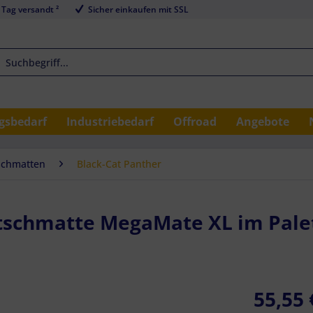
 Tag versandt ²
Sicher einkaufen mit SSL
sbedarf
Industriebedarf
Offroad
Angebote
schmatten
Black-Cat Panther
utschmatte MegaMate XL im Pal
55,55 