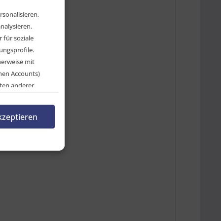
sonalisieren,
nalysieren.
für soziale
ngsprofile.
herweise mit
chen Accounts)
ten anderer
en, indem Sie auf
rnehmen.
kzeptieren
n