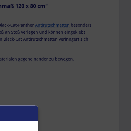
nmaß 120 x 80 cm"
 Black-Cat-Panther
Antirutschmatten
besonders
Stoß an Stoß verlegen und können eingeklebt
 Black-Cat Antirutschmatten verinngert sich
Materialen gegeneinander zu bewegen.