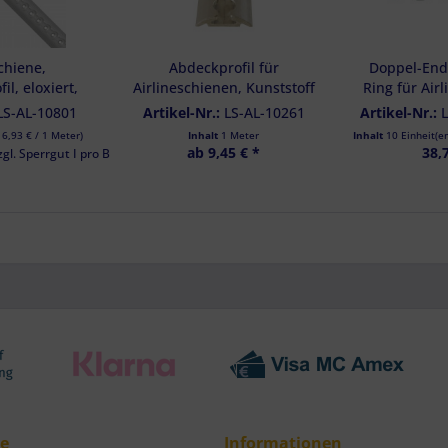
chiene,
Abdeckprofil für
Doppel-End
l, eloxiert,
Airlineschienen, Kunststoff
Ring für Air
ebohrt, Länge
flexibel, 1 Meter
1100 daN
LS-AL-10801
Artikel-Nr.:
LS-AL-10261
Artikel-Nr.:
5 m
16,93 €
/ 1 Meter)
Inhalt
1 Meter
Inhalt
10 Einheit(e
ab 9,45 € *
38,
zgl. Sperrgut I pro Bestellung
ce
Informationen