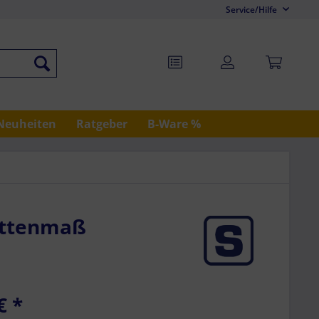
Service/Hilfe
Neuheiten
Ratgeber
B-Ware %
ettenmaß
€
*