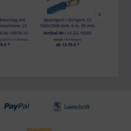
beschlag mit
Spanngurt / Zurrgurt, LC
Fasss
lineschiene, LC
1000/2000 daN, 6 m, 35 mm,
Fassverzur
, 10er Set
2-teilig, Karabinerhaken
200 l Fässer
LS-AL-10010-10
Artikel-Nr.:
LS-ZG-10205
Artikel-Nr
n)
(
3,87 €
/ 1 Einheit(en))
Inhalt
1 Einheit(en)
Inhalt
70 € *
ab 13,70 € *
ab 2
Newsletter