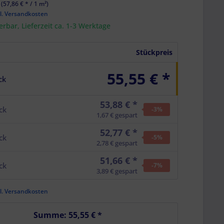
 (
57,86 €
* / 1 m²)
l. Versandkosten
ferbar, Lieferzeit ca. 1-3 Werktage
Stückpreis
55,55 € *
ck
53,88 € *
ck
-3
%
1,67 € gespart
52,77 € *
ck
-5
%
2,78 € gespart
51,66 € *
ck
-7
%
3,89 € gespart
l. Versandkosten
Summe:
55,55 €
*