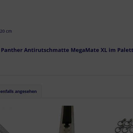
zierter Daten zur Auswahl von Inhalten
res:
auer Standortdaten
haften zur Identifikation aktiv abfragen
120 cm
t Panther Antirutschmatte MegaMate XL im Palet
enfalls angesehen