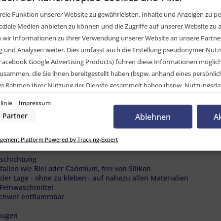
eie Funktion unserer Website zu gewährleisten, Inhalte und Anzeigen zu per
oziale Medien anbieten zu können und die Zugriffe auf unserer Website zu a
ir Informationen zu Ihrer Verwendung unserer Website an unsere Partner 
und Analysen weiter. Dies umfasst auch die Erstellung pseudonymer Nutzu
Facebook Google Advertising Products) führen diese Informationen möglic
ng 0,81 bis 1,49µ
usammen, die Sie ihnen bereitgestellt haben (bspw. anhand eines persönli
 im Rahmen Ihrer Nutzung der Dienste gesammelt haben (bspw. Nutzungsda
nwilligung zur Nutzung von Cookies und Pixeln können Sie jederzeit widerruf
linie
Impressum
-Button links unten klicken und dort die entsprechenden Anpassungen vo
Partner
Ablehnen
A
nverarbeitung durch unsere Partner:
gement Platform Powered by Tracking-Expert
der Zugriff auf Informationen auf einem Endgerät
uzierter Daten zur Auswahl von Werbeanzeigen
schichtung
Profilen für personalisierte Werbung
allen wie Blei oder Cadmium, frei von Silikon
Profilen zur Auswahl personalisierter Werbung
rofilen zur Personalisierung von Inhalten
jeder Lage - ohne zu kleben - auf nahezu allen Materialien
Profilen zur Auswahl personalisierter Inhalte
 Feinwaschmittel
rbeleistung
 schwer entflammbar
rformance von Inhalten
lgruppen durch Statistiken oder Kombinationen von Daten aus verschiedenen Quelle
d Verbesserung der Angebote
augen