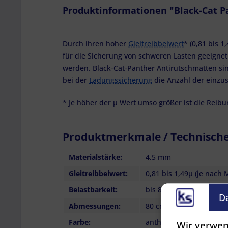
Produktinformationen "Black-Cat 
Durch ihren hoher
Gleitreibbeiwert
* (0,81 bis 
für die Sicherung von schweren Lasten geeignet.
werden. Black-Cat-Panther Antirutschmatten sin
bei der
Ladungssicherung
die Anzahl der einz
* Je höher der µ Wert umso größer ist die Rei
Produktmerkmale / Technisch
Materialstärke:
4,5 mm
Gleitreibbeiwert:
0,81 bis 1,49µ (je nach
Belastbarkeit:
bis 82,5 Tonnen pro m²
D
Abmessungen:
80 cm x 120 cm
Farbe:
anthrazit
Wir verwen