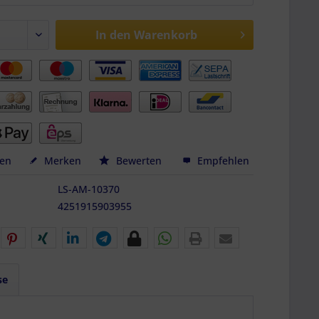
In den
Warenkorb
hen
Merken
Bewerten
Empfehlen
LS-AM-10370
4251915903955
se