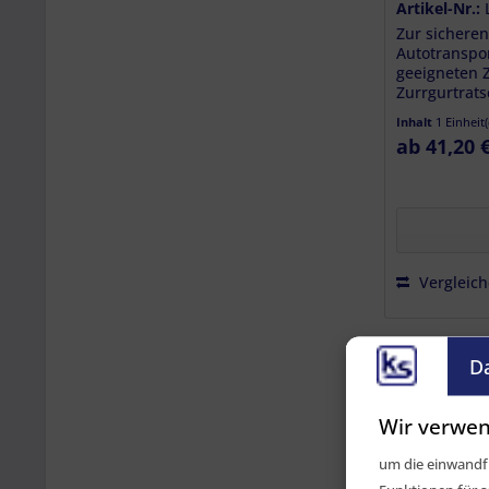
Artikel-Nr.:
Zur sichere
Autotranspo
geeigneten Z
Zurrgurtrat
integrierten.
Inhalt
1 Einheit
ab 41,20 
Vergleic
D
Made in Ge
Wir verwen
um die einwandfr