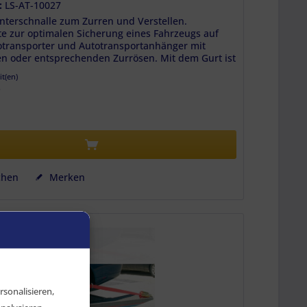
.:
LS-AT-10027
nterschnalle zum Zurren und Verstellen.
te zur optimalen Sicherung eines Fahrzeugs auf
transporter und Autotransportanhänger mit
n oder entsprechenden Zurrösen. Mit dem Gurt ist
it(en)
*
chen
Merken
sonalisieren,