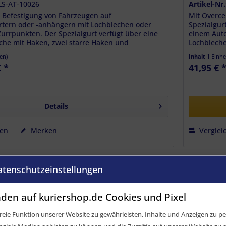
LS-AT-10026
Artikel-Nr
n Befestigung von Fahrzeugen auf
Mit Overce
rtern oder -anhängern mit Lochblechen oder
Spezialgur
urrpunkten. Der Spezialgurt verfügt über eine
einem Auto
sche mit Haken, zwei starre Haken und
Lochbleche
..
eine...
(en)
Inhalt
1 Einhe
€ *
41,95 € 
Details
hen
Merken
Verglei
atenschutzeinstellungen
rmany
den auf kuriershop.de Cookies und Pixel
eie Funktion unserer Website zu gewährleisten, Inhalte und Anzeigen zu per