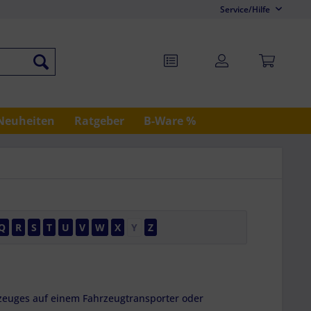
Service/Hilfe
Neuheiten
Ratgeber
B-Ware %
Q
R
S
T
U
V
W
X
Y
Z
rzeuges auf einem Fahrzeugtransporter oder