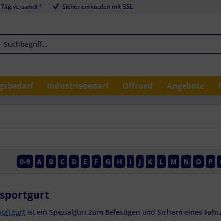
 Tag versandt ²
Sicher einkaufen mit SSL
sbedarf
Industriebedarf
Offroad
Angebote
0-9
A
B
C
D
E
F
G
H
I
J
K
L
M
N
O
P
sportgurt
portgurt
ist ein Spezialgurt zum Befestigen und Sichern eines Fah