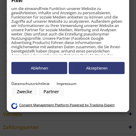
Pixel
Bewertungen
0
um die einwandfreie Funktion unserer Website zu
Bewertungen lesen, schreiben und diskutieren...
mehr
gewährleisten, Inhalte und Anzeigen zu personalisieren,
Funktionen für soziale Medien anbieten zu können und die
Zugriffe auf unserer Website zu analysieren. Außerdem geben
Hersteller
wir Informationen zu Ihrer Verwendung unserer Website an
unsere Partner für soziale Medien, Werbung und Analysen
weiter. Dies umfasst auch die Erstellung pseudonymer
Nutzungsprofile. Unsere Partner (Facebook Google
Advertising Products) führen diese Informationen
Verantwortliche Person
möglicherweise mit weiteren Daten zusammen, die Sie ihnen
bereitgestellt haben (bspw. anhand eines persönlichen
Accounts) oder welche sie im Rahmen Ihrer Nutzung der
Dienste gesammelt haben (bspw. Nutzungsdaten anderer
Warn-/Sicherheitshinweise
Geräte). Ihre Einwilligung zur Nutzung von Cookies und Pixeln
können Sie jederzeit widerrufen, indem Sie auf den
Ablehnen
Akzeptieren
Datenschutz-Button links unten klicken und dort die
entsprechenden Anpassungen vornehmen.
Kunden kauften auch
Datenschutzrichtlinie
Impressum
Zwecke der Datenverarbeitung durch unsere Partner:
Zwecke
Partner
Speichern von oder Zugriff auf Informationen auf einem Endgerät
Kunden haben sich ebenfalls angesehen
Verwendung reduzierter Daten zur Auswahl von Werbeanzeigen
Erstellung von Profilen für personalisierte Werbung
Consent Management Platform Powered by Tracking-Expert
Verwendung von Profilen zur Auswahl personalisierter Werbung
Erstellung von Profilen zur Personalisierung von Inhalten
Vorteile
Verwendung von Profilen zur Auswahl personalisierter Inhalte
Messung der Werbeleistung
Messung der Performance von Inhalten
Zahlungsarten
Analyse von Zielgruppen durch Statistiken oder Kombinationen von
Daten aus verschiedenen Quellen