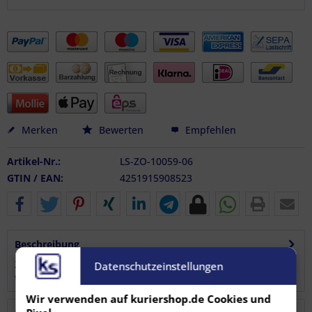
Merken
Bewerten
Empfehlen
Artikel-Nr.:
LS-ZO-10059-06
GTIN / EAN:
4251915908523
Beschreibung
Zurrpunkt / Zurröse mit leicht drehbarer Öse, voll
Datenschutzeinstellungen
versenkbar und besonder flach....
mehr
Wir verwenden auf kuriershop.de Cookies und