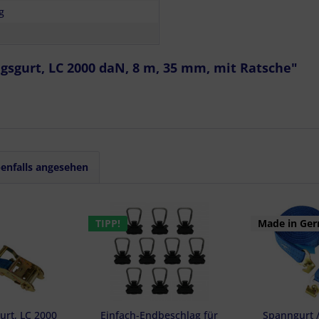
auer Standortdaten
ig
haften zur Identifikation aktiv abfragen
sgurt, LC 2000 daN, 8 m, 35 mm, mit Ratsche"
enfalls angesehen
TIPP!
Made in Ge
urt, LC 2000
Einfach-Endbeschlag für
Spanngurt /