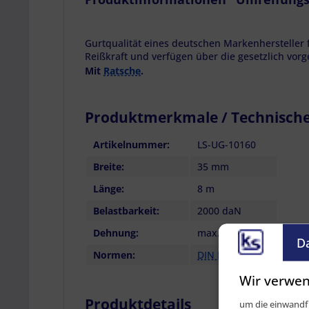
Gurtqualität eines deutschen Markenhersteller 
Reißkraft und verfügen über die gesetzlich vor
Mit
Ratsche
.
Produktmerkmale / Technisch
Artikelnummer:
LS-UG-10160
Breite:
35 mm
Länge:
8 m
Belastbarkeit:
2000 daN
Dehnung:
max. 7 %
D
Normen:
DIN EN 12195-2
Wir verwen
Produktdetails
um die einwandfr