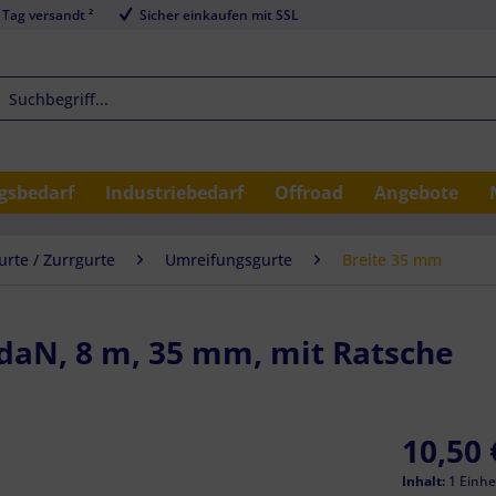
 Tag versandt ²
Sicher einkaufen mit SSL
sbedarf
Industriebedarf
Offroad
Angebote
rte / Zurrgurte
Umreifungsgurte
Breite 35 mm
daN, 8 m, 35 mm, mit Ratsche
10,50 
Inhalt:
1 Einhe