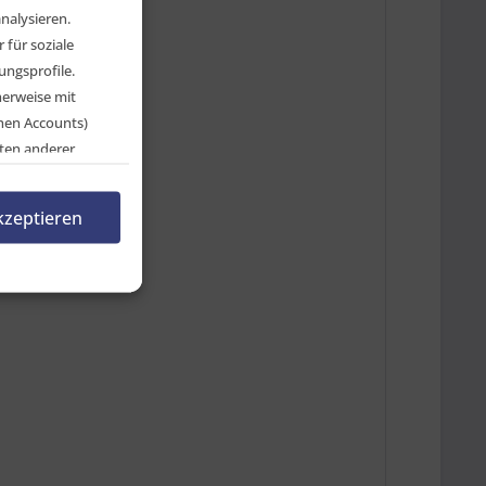
nalysieren.
für soziale
ngsprofile.
herweise mit
chen Accounts)
ten anderer
en, indem Sie auf
rnehmen.
kzeptieren
n