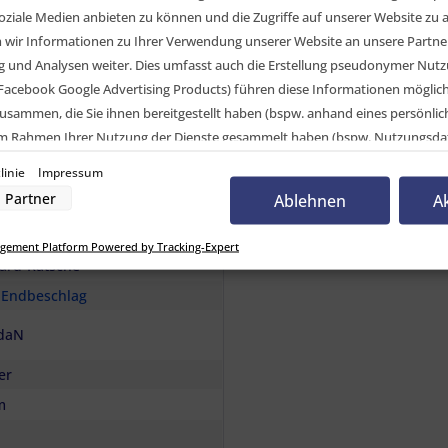
oziale Medien anbieten zu können und die Zugriffe auf unserer Website zu a
ir Informationen zu Ihrer Verwendung unserer Website an unsere Partner 
ler für höchste Ansprüche.
und Analysen weiter. Dies umfasst auch die Erstellung pseudonymer Nutzu
Facebook Google Advertising Products) führen diese Informationen möglic
usammen, die Sie ihnen bereitgestellt haben (bspw. anhand eines persönli
 im Rahmen Ihrer Nutzung der Dienste gesammelt haben (bspw. Nutzungsda
mit Ratsche
nwilligung zur Nutzung von Cookies und Pixeln können Sie jederzeit widerruf
linie
Impressum
-Button links unten klicken und dort die entsprechenden Anpassungen vo
Partner
Ablehnen
A
elvergleich
nverarbeitung durch unsere Partner:
gement Platform Powered by Tracking-Expert
der Zugriff auf Informationen auf einem Endgerät
ard-Ratsche
uzierter Daten zur Auswahl von Werbeanzeigen
Profilen für personalisierte Werbung
e
Endbeschlag
Profilen zur Auswahl personalisierter Werbung
rofilen zur Personalisierung von Inhalten
daN
Profilen zur Auswahl personalisierter Inhalte
rbeleistung
rformance von Inhalten
er
lgruppen durch Statistiken oder Kombinationen von Daten aus verschiedenen Quelle
d Verbesserung der Angebote
m
zierter Daten zur Auswahl von Inhalten
res: