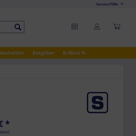
Service/Hilfe
Neuheiten
Ratgeber
B-Ware %
€
*
it(en)