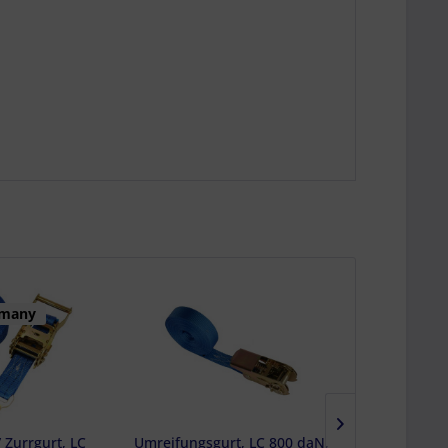
rmany
 Zurrgurt, LC
Umreifungsgurt, LC 800 daN,
Haken für E