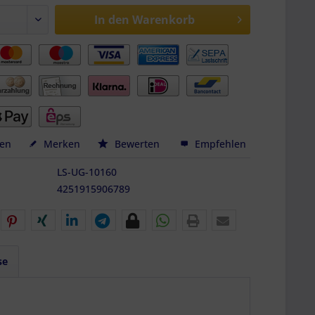
In den
Warenkorb
hen
Merken
Bewerten
Empfehlen
LS-UG-10160
4251915906789
se