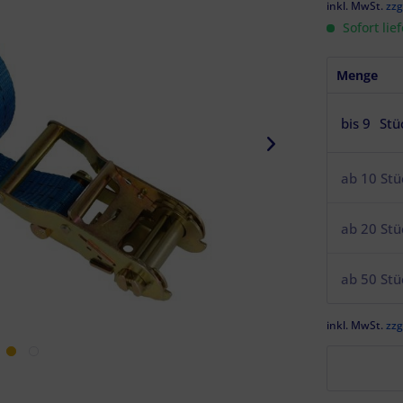
inkl. MwSt.
zzg
Sofort lie
Menge
bis
9
Stü
ab
10
Stü
ab
20
Stü
ab
50
Stü
inkl. MwSt.
zzg