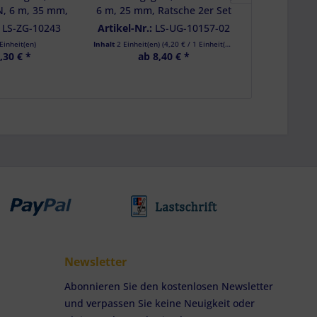
, 6 m, 35 mm,
6 m, 25 mm, Ratsche 2er Set
Airlinesch
Flachhaken m.
schwar
:
LS-ZG-10243
Artikel-Nr.:
LS-UG-10157-02
Artikel-Nr.
ungsstift
Einheit(en)
Inhalt
2 Einheit(en)
(
4,20 €
/ 1 Einheit(en))
Inhalt
6 Einheit(e
,30 € *
ab 8,40 € *
17
Newsletter
Abonnieren Sie den kostenlosen Newsletter
und verpassen Sie keine Neuigkeit oder