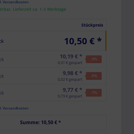
l. Versandkosten
ferbar, Lieferzeit ca. 1-3 Werktage
Stückpreis
10,50 € *
ck
10,19 € *
ck
-3
%
0,31 € gespart
9,98 € *
ck
-5
%
0,52 € gespart
9,77 € *
ck
-7
%
0,73 € gespart
l. Versandkosten
Summe:
10,50 €
*