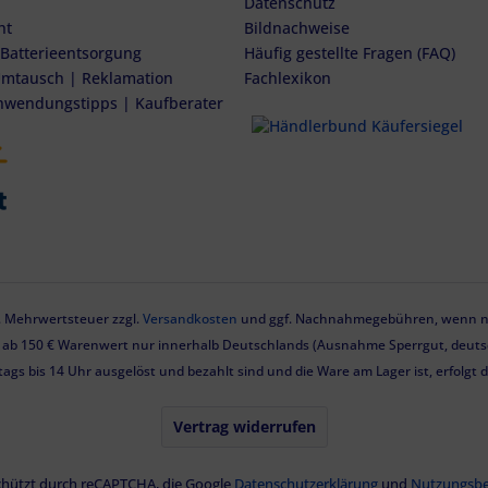
Datenschutz
ht
Bildnachweise
 Batterieentsorgung
Häufig gestellte Fragen (FAQ)
mtausch | Reklamation
Fachlexikon
nwendungstipps | Kaufberater
zl. Mehrwertsteuer zzgl.
Versandkosten
und ggf. Nachnahmegebühren, wenn ni
g ab 150 € Warenwert nur innerhalb Deutschlands (Ausnahme Sperrgut, deutsc
tags bis 14 Uhr ausgelöst und bezahlt sind und die Ware am Lager ist, erfolgt
Vertrag widerrufen
eschützt durch reCAPTCHA, die Google
Datenschutzerklärung
und
Nutzungsb