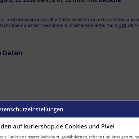
für höchste Ansprüche. Alle Gurte besitzen ein extra starkes un
geschrieben und fest vernähten Sicherheitsetikette. Nach
DIN
EN 12
e Daten
atenschutzeinstellungen
den auf kuriershop.de Cookies und Pixel
eie Funktion unserer Website zu gewährleisten, Inhalte und Anzeigen zu per