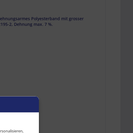
d dehnungsarmes Polyesterband mit grosser
195-2, Dehnung max. 7 %.
sonalisieren,