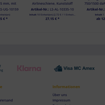
35 mm, mit
Airlineschiene, Kunststoff
750/1500 daN
sche
schwarz, Bruchlast 1000 daN
2-teilig, 
LS-UG-10159
Artikel-Nr.:
LS-AL-10335-10
Artikel-Nr.
- 10er Set
Sicher
inheit(en)
Inhalt
10 Einheit(en)
(
2,72 €
/ 1 Einheit(en))
Inhalt
1 
5 € *
27,15 € *
ab 12
ce
Informationen
Über uns
 Versand
Impressum