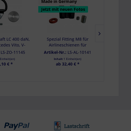
Made in Germany
Jetzt mit neuen Fotos
aft LC 400 daN,
Spezial Fitting M8 für
Endstück für
cedes Vito, V-
Airlineschienen für
Vierkantpr
ano, VW T5/T6
Mercedes V-Klasse Vito
Standard
:
LS-ZO-11145
Artikel-Nr.:
LS-AL-10141
Artikel-Nr
tivan
Viano - LC 1000 daN
Einheit(en)
Inhalt
1 Einheit(en)
Inhalt
,10 € *
ab 32,40 € *
ab 