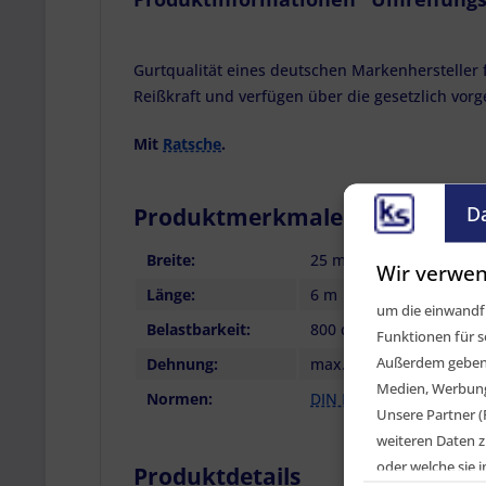
Gurtqualität eines deutschen Markenhersteller 
Reißkraft und verfügen über die gesetzlich vor
Mit
Ratsche
.
D
Produktmerkmale / Technisch
Breite:
25 mm
Wir verwen
Länge:
6 m
um die einwandfr
Belastbarkeit:
800 daN
Funktionen für s
Außerdem geben w
Dehnung:
max. 7 %
Medien, Werbung 
Normen:
DIN EN 12195-2
Unsere Partner (
weiteren Daten z
oder welche sie
Produktdetails