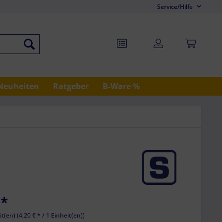
Service/Hilfe
Neuheiten
Ratgeber
B-Ware %
*
it(en) (
4,20 €
* / 1 Einheit(en))