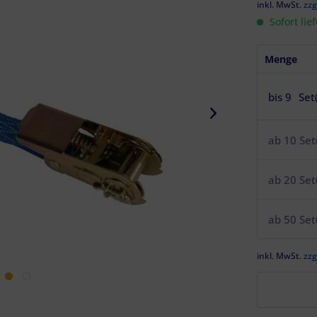
inkl. MwSt.
zzg
Sofort lie
Menge
bis
9
Set
ab
10
Set
ab
20
Set
ab
50
Set
inkl. MwSt.
zzg