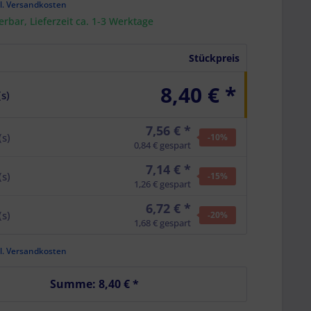
l. Versandkosten
ferbar, Lieferzeit ca. 1-3 Werktage
Stückpreis
8,40 € *
(s)
7,56 € *
(s)
-10
%
0,84 € gespart
7,14 € *
(s)
-15
%
1,26 € gespart
6,72 € *
(s)
-20
%
1,68 € gespart
l. Versandkosten
Summe:
8,40 €
*