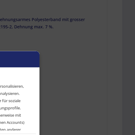
d dehnungsarmes Polyesterband mit grosser
195-2, Dehnung max. 7 %.
sonalisieren,
nalysieren.
für soziale
ngsprofile.
herweise mit
chen Accounts)
ten anderer