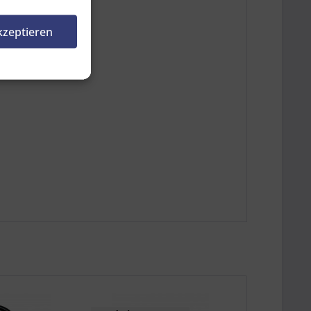
en, indem Sie auf
rnehmen.
kzeptieren
n