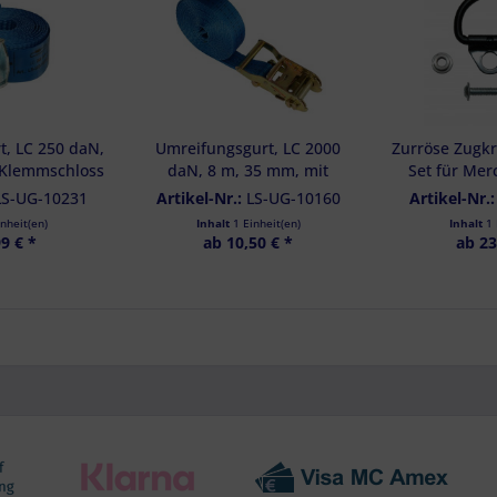
t, LC 250 daN,
Umreifungsgurt, LC 2000
Zurröse Zugkr
 Klemmschloss
daN, 8 m, 35 mm, mit
Set für Mer
Ratsche
Klasse, Vi
LS-UG-10231
Artikel-Nr.:
LS-UG-10160
Artikel-Nr.
Mul
inheit(en)
Inhalt
1 Einheit(en)
Inhalt
1 
9 € *
ab 10,50 € *
ab 23