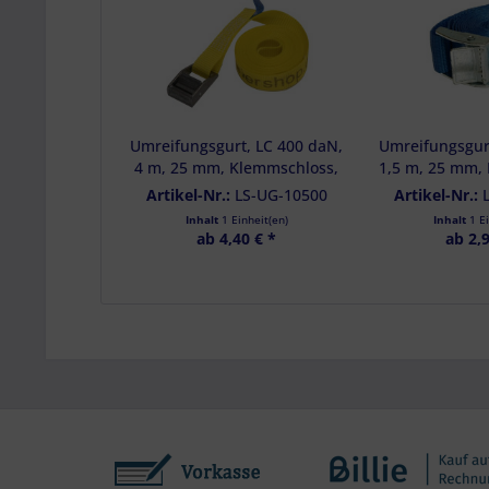
Umreifungsgurt, LC 400 daN,
Umreifungsgur
4 m, 25 mm, Klemmschloss,
1,5 m, 25 mm,
Werbegurt
Artikel-Nr.:
LS-UG-10500
Artikel-Nr.:
www.kuriershop.de
Inhalt
1 Einheit(en)
Inhalt
1 E
ab 4,40 € *
ab 2,9