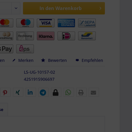
In den
Warenkorb
hen
Merken
Bewerten
Empfehlen
LS-UG-10157-02
4251915906697
se