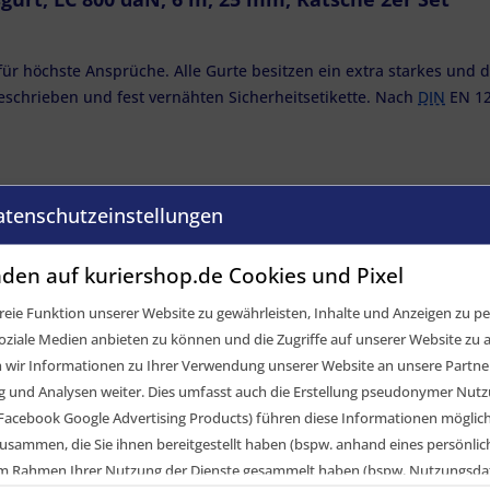
für höchste Ansprüche. Alle Gurte besitzen ein extra starkes un
geschrieben und fest vernähten Sicherheitsetikette. Nach
DIN
EN 12
atenschutzeinstellungen
e Daten
den auf kuriershop.de Cookies und Pixel
eie Funktion unserer Website zu gewährleisten, Inhalte und Anzeigen zu per
oziale Medien anbieten zu können und die Zugriffe auf unserer Website zu a
ir Informationen zu Ihrer Verwendung unserer Website an unsere Partner 
und Analysen weiter. Dies umfasst auch die Erstellung pseudonymer Nutzu
Facebook Google Advertising Products) führen diese Informationen möglic
usammen, die Sie ihnen bereitgestellt haben (bspw. anhand eines persönli
 im Rahmen Ihrer Nutzung der Dienste gesammelt haben (bspw. Nutzungsda