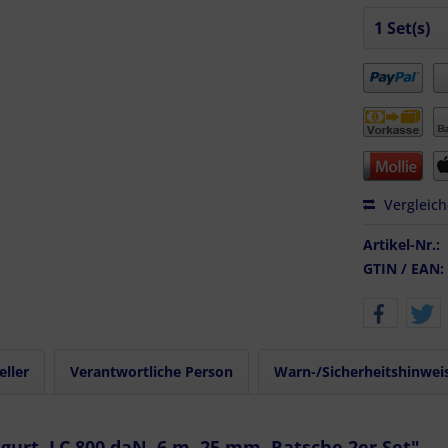
Vergleic
Artikel-Nr.:
GTIN / EAN:
eller
Verantwortliche Person
Warn-/Sicherheitshinwei
rt, LC 800 daN, 6 m, 25 mm, Ratsche 2er Set"