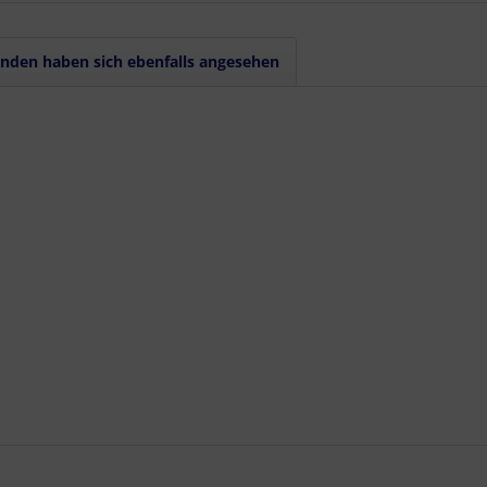
rofilen zur Personalisierung von Inhalten
Profilen zur Auswahl personalisierter Inhalte
rbeleistung
rformance von Inhalten
nden haben sich ebenfalls angesehen
lgruppen durch Statistiken oder Kombinationen von Daten aus verschiedenen Quelle
d Verbesserung der Angebote
zierter Daten zur Auswahl von Inhalten
res:
auer Standortdaten
haften zur Identifikation aktiv abfragen