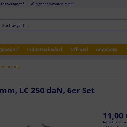
 Tag versandt ²
Sicher einkaufen mit SSL
sbedarf
Industriebedarf
Offroad
Angebote
verzurrung
mm, LC 250 daN, 6er Set
11,00 
Inhalt:
6 Einhei