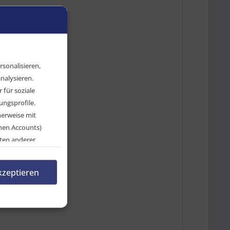
sonalisieren,
nalysieren.
für soziale
ngsprofile.
herweise mit
chen Accounts)
ten anderer
en, indem Sie auf
rnehmen.
kzeptieren