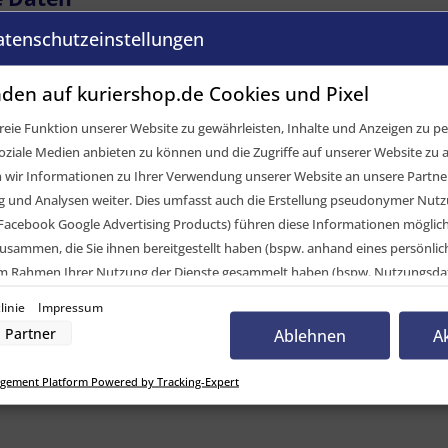
atenschutzeinstellungen
 H)
den auf kuriershop.de Cookies und Pixel
eie Funktion unserer Website zu gewährleisten, Inhalte und Anzeigen zu per
oziale Medien anbieten zu können und die Zugriffe auf unserer Website zu a
ir Informationen zu Ihrer Verwendung unserer Website an unsere Partner 
und Analysen weiter. Dies umfasst auch die Erstellung pseudonymer Nutzu
Facebook Google Advertising Products) führen diese Informationen möglic
usammen, die Sie ihnen bereitgestellt haben (bspw. anhand eines persönli
 im Rahmen Ihrer Nutzung der Dienste gesammelt haben (bspw. Nutzungsda
nwilligung zur Nutzung von Cookies und Pixeln können Sie jederzeit widerruf
N
linie
Impressum
-Button links unten klicken und dort die entsprechenden Anpassungen vo
Partner
Ablehnen
A
emmschloss, 25 mm, LC 250 daN, 6er Set"
nverarbeitung durch unsere Partner:
gement Platform Powered by Tracking-Expert
der Zugriff auf Informationen auf einem Endgerät
uzierter Daten zur Auswahl von Werbeanzeigen
Profilen für personalisierte Werbung
Profilen zur Auswahl personalisierter Werbung