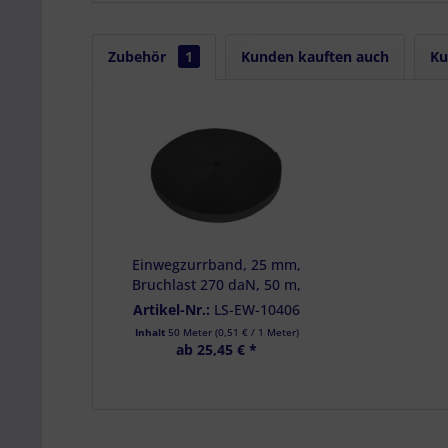
Erstellung von P
Verwendung von 
Messung der We
Messung der Pe
Zubehör
1
Kunden kauften auch
Ku
Analyse von Zie
Entwicklung un
Verwendung redu
Besondere Featu
Verwendung gen
Endgeräteeigensc
Einwegzurrband, 25 mm,
Bruchlast 270 daN, 50 m,
schwarz
Artikel-Nr.:
LS-EW-10406
Inhalt
50 Meter
(
0,51 €
/ 1 Meter)
ab 25,45 € *