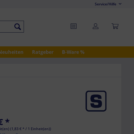
Service/Hilfe
Neuheiten
Ratgeber
B-Ware %
€ *
t(en) (1,83 € * / 1 Einheit(en))