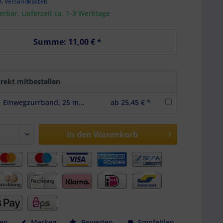
l. Versandkosten
ferbar, Lieferzeit ca. 1-3 Werktage
Summe:
11,00 €
*
rekt mitbestellen
Einwegzurrband, 25 mm, Bruchlast 270 daN, 50 m, schwarz
ab 25,45 € *
In den
Warenkorb
hen
Merken
Bewerten
Empfehlen