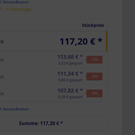
l. Versandkosten
 7 - 10 Werktage
Stückpreis
117,20 € *
ck
113,68 € *
ck
-3
%
3,52 € gespart
111,34 € *
ck
-5
%
5,86 € gespart
107,82 € *
ck
-8
%
9,38 € gespart
l. Versandkosten
Summe:
117,20 €
*