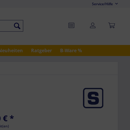
Service/Hilfe
Neuheiten
Ratgeber
B-Ware %
 €
*
it(en)