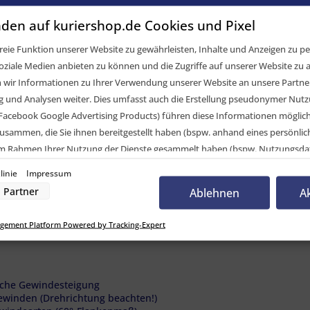
den auf kuriershop.de Cookies und Pixel
 von beschädigten Gewinden. Der Gewindenachschneider kann e
ng eingestellt werden. Die gehärtete Highspeed Klinge (HRC 62)
eie Funktion unserer Website zu gewährleisten, Inhalte und Anzeigen zu per
n und entfernen somit alle Beschädigungen.
oziale Medien anbieten zu können und die Zugriffe auf unserer Website zu a
ir Informationen zu Ihrer Verwendung unserer Website an unsere Partner 
e Daten
und Analysen weiter. Dies umfasst auch die Erstellung pseudonymer Nutzu
Facebook Google Advertising Products) führen diese Informationen möglic
usammen, die Sie ihnen bereitgestellt haben (bspw. anhand eines persönli
 im Rahmen Ihrer Nutzung der Dienste gesammelt haben (bspw. Nutzungsda
nwilligung zur Nutzung von Cookies und Pixeln können Sie jederzeit widerruf
5 mm (L x B x H)
linie
Impressum
-Button links unten klicken und dort die entsprechenden Anpassungen vo
Partner
Ablehnen
A
nverarbeitung durch unsere Partner:
gement Platform Powered by Tracking-Expert
der Zugriff auf Informationen auf einem Endgerät
uzierter Daten zur Auswahl von Werbeanzeigen
Profilen für personalisierte Werbung
Profilen zur Auswahl personalisierter Werbung
rofilen zur Personalisierung von Inhalten
liche Gewindesteigung
Profilen zur Auswahl personalisierter Inhalte
winden (Drehrichtung beachten!)
rbeleistung
rformance von Inhalten