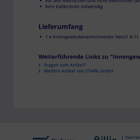
Für alle metrischen und nicht-metrischen G
Analyse von Zie
Kein Kalibrieren notwendig
Entwicklung un
Verwendung redu
Besondere Featu
Lieferumfang
Verwendung gen
Endgeräteeigensc
1 x Innengewindenachschneider Nes21 8-1
Weiterführende Links zu "Innenge
Fragen zum Artikel?
Weitere Artikel von STARK GmbH