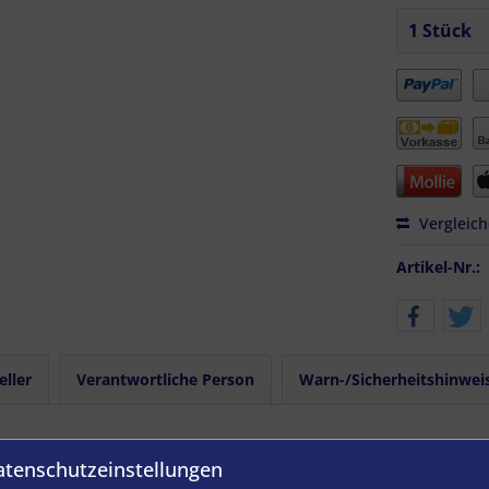
Vergleic
Artikel-Nr.:
eller
Verantwortliche Person
Warn-/Sicherheitshinwei
ndenachschneider Nes21 8-11 mm"
atenschutzeinstellungen