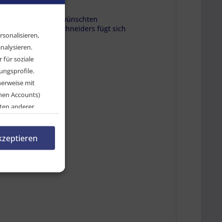
infach auf den gewünschten
 des Gewindenachschneiders fügt sich
sonalisieren,
nalysieren.
für soziale
ngsprofile.
herweise mit
chen Accounts)
ten anderer
en, indem Sie auf
rnehmen.
kzeptieren