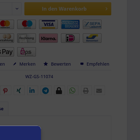
In den
Warenkorb
hen
Merken
Bewerten
Empfehlen
WZ-GS-11074
se