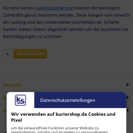
Für eine sichere
Ladungssicherung
müssen die benötigten
Zurrkräfte genau bestimmt werden. Diese hängen vom Gewicht
der Ladung und den verwendeten Zurrmitteln ab. Scharfe
Kanten sollten immer abgedeckt werden um die Zurrmittel vor
Beschädigungen zu schützen.
Zur Übersicht
Vorteile
Zahlungsarten
Datenschutzeinstellungen
Service Hotline
Wir verwenden auf kuriershop.de Cookies und
Pixel
um die einwandfreie Funktion unserer Website zu
gewährleisten, Inhalte und Anzeigen zu personalisieren,