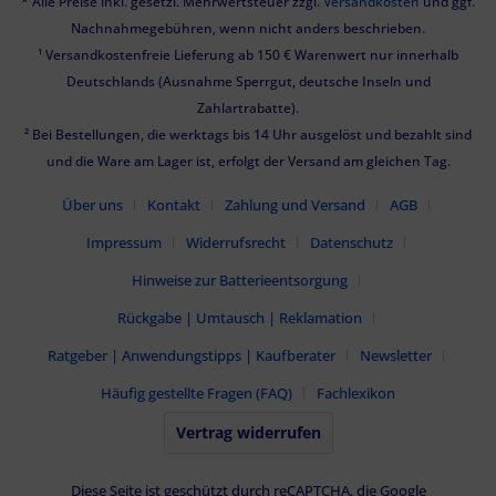
* Alle Preise inkl. gesetzl. Mehrwertsteuer zzgl.
Versandkosten
und ggf.
Verwendung genauer Standortdaten
Nachnahmegebühren, wenn nicht anders beschrieben.
Endgeräteeigenschaften zur Identifikation aktiv abfragen
¹ Versandkostenfreie Lieferung ab 150 € Warenwert nur innerhalb
Deutschlands (Ausnahme Sperrgut, deutsche Inseln und
Zahlartrabatte).
² Bei Bestellungen, die werktags bis 14 Uhr ausgelöst und bezahlt sind
und die Ware am Lager ist, erfolgt der Versand am gleichen Tag.
Über uns
Kontakt
Zahlung und Versand
AGB
Impressum
Widerrufsrecht
Datenschutz
Hinweise zur Batterieentsorgung
Rückgabe | Umtausch | Reklamation
Ratgeber | Anwendungstipps | Kaufberater
Newsletter
Häufig gestellte Fragen (FAQ)
Fachlexikon
Vertrag widerrufen
Diese Seite ist geschützt durch reCAPTCHA, die Google