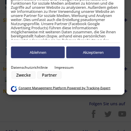
Funktionen für soziale Medien anbieten zu können und die
Zugriffe auf unserer Website zu analysieren. Außerdem geben
wir Informationen zu Ihrer Verwendung unserer Website an
unsere Partner für soziale Medien, Werbung und Analysen
Shop Service
weiter. Dies umfasst auch die Erstellung pseudonymer
Nutzungsprofile. Unsere Partner (Facebook Google
Advertising Products) führen diese Informationen
möglicherweise mit weiteren Daten zusammen, die Sie ihnen
bereitgestellt haben (bspw. anhand eines persönlichen
Accounts) oder welche sie im Rahmen Ihrer Nutzung der
Dienste gesammelt haben (bspw. Nutzungsdaten anderer
Geräte). Ihre Einwilligung zur Nutzung von Cookies und Pixeln
können Sie jederzeit widerrufen, indem Sie auf den
Ablehnen
Akzeptieren
Datenschutz-Button links unten klicken und dort die
entsprechenden Anpassungen vornehmen.
Datenschutzrichtlinie
Impressum
Informationen
Zwecke der Datenverarbeitung durch unsere Partner:
Zwecke
Partner
Speichern von oder Zugriff auf Informationen auf einem Endgerät
Verwendung reduzierter Daten zur Auswahl von Werbeanzeigen
Erstellung von Profilen für personalisierte Werbung
Consent Management Platform Powered by Tracking-Expert
Verwendung von Profilen zur Auswahl personalisierter Werbung
Newsletter
Erstellung von Profilen zur Personalisierung von Inhalten
Verwendung von Profilen zur Auswahl personalisierter Inhalte
Messung der Werbeleistung
Folgen Sie uns auf
Messung der Performance von Inhalten
Analyse von Zielgruppen durch Statistiken oder Kombinationen von
Daten aus verschiedenen Quellen
Entwicklung und Verbesserung der Angebote
Verwendung reduzierter Daten zur Auswahl von Inhalten
Besondere Features: