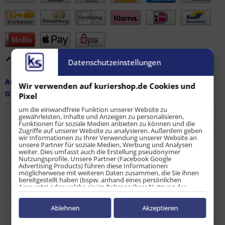
Merken
Bewerten
Empfehlen
Datenschutzeinstellungen
Artikel-Nr.:
LS-ZW-10739
Wir verwenden auf kuriershop.de Cookies und
GTIN / EAN:
4251915909759
Pixel
um die einwandfreie Funktion unserer Website zu
gewährleisten, Inhalte und Anzeigen zu personalisieren,
Funktionen für soziale Medien anbieten zu können und die
Zugriffe auf unserer Website zu analysieren. Außerdem geben
wir Informationen zu Ihrer Verwendung unserer Website an
Beschreibung
unsere Partner für soziale Medien, Werbung und Analysen
weiter. Dies umfasst auch die Erstellung pseudonymer
Der Spannbrettwinkel biete eine optimale und flexible
Nutzungsprofile. Unsere Partner (Facebook Google
Möglichkeit leichte Ladungen zu...
mehr
Advertising Products) führen diese Informationen
möglicherweise mit weiteren Daten zusammen, die Sie ihnen
bereitgestellt haben (bspw. anhand eines persönlichen
Accounts) oder welche sie im Rahmen Ihrer Nutzung der
Bewertungen
0
Dienste gesammelt haben (bspw. Nutzungsdaten anderer
Geräte). Ihre Einwilligung zur Nutzung von Cookies und Pixeln
Bewertungen lesen, schreiben und diskutieren...
mehr
können Sie jederzeit widerrufen, indem Sie auf den
Ablehnen
Akzeptieren
Datenschutz-Button links unten klicken und dort die
entsprechenden Anpassungen vornehmen.