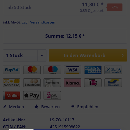
11,30 € *
ab
50
Stück
-7
%
0,85 € gespart
inkl. MwSt.
zzgl. Versandkosten
Summe:
12,15 €
*
In den
Warenkorb
Merken
Bewerten
Empfehlen
Artikel-Nr.:
LS-ZO-10117
GTIN / EAN:
4251915908622