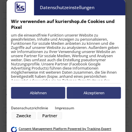
Datenschutzeinstellungen
Wir verwenden auf kuriershop.de Cookies und
Beschreibung
Pixel
Zurrpunkt / Zurröse in solider Ausführung, Stahl verzinkt,
um die einwandfreie Funktion unserer Website zu
blau passiviert....
mehr
gewährleisten, Inhalte und Anzeigen zu personalisieren,
Funktionen für soziale Medien anbieten zu können und die
Zugriffe auf unserer Website zu analysieren. Außerdem geben
wir Informationen zu Ihrer Verwendung unserer Website an
Bewertungen
2
unsere Partner für soziale Medien, Werbung und Analysen
weiter. Dies umfasst auch die Erstellung pseudonymer
Bewertungen lesen, schreiben und diskutieren...
mehr
Nutzungsprofile. Unsere Partner (Facebook Google
Advertising Products) führen diese Informationen
möglicherweise mit weiteren Daten zusammen, die Sie ihnen
bereitgestellt haben (bspw. anhand eines persönlichen
Hersteller
Accounts) oder welche sie im Rahmen Ihrer Nutzung der
Dienste gesammelt haben (bspw. Nutzungsdaten anderer
Geräte). Ihre Einwilligung zur Nutzung von Cookies und Pixeln
können Sie jederzeit widerrufen, indem Sie auf den
Ablehnen
Akzeptieren
Verantwortliche Person
Datenschutz-Button links unten klicken und dort die
entsprechenden Anpassungen vornehmen.
Datenschutzrichtlinie
Impressum
Zwecke der Datenverarbeitung durch unsere Partner:
Warn-/Sicherheitshinweise
Zwecke
Partner
Speichern von oder Zugriff auf Informationen auf einem Endgerät
Verwendung reduzierter Daten zur Auswahl von Werbeanzeigen
Erstellung von Profilen für personalisierte Werbung
Consent Management Platform Powered by Tracking-Expert
Verwendung von Profilen zur Auswahl personalisierter Werbung
Kunden kauften auch