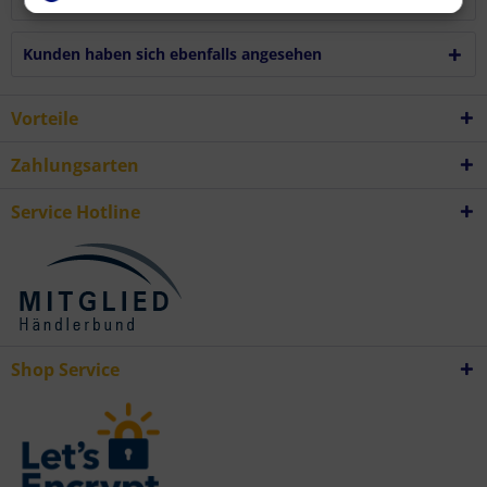
Erstellung von Profilen zur Personalisierung von Inhalten
Verwendung von Profilen zur Auswahl personalisierter Inhalte
Messung der Werbeleistung
Kunden haben sich ebenfalls angesehen
Messung der Performance von Inhalten
Analyse von Zielgruppen durch Statistiken oder Kombinationen von
Daten aus verschiedenen Quellen
Entwicklung und Verbesserung der Angebote
Vorteile
Verwendung reduzierter Daten zur Auswahl von Inhalten
Besondere Features:
Verwendung genauer Standortdaten
Zahlungsarten
Endgeräteeigenschaften zur Identifikation aktiv abfragen
Service Hotline
Shop Service