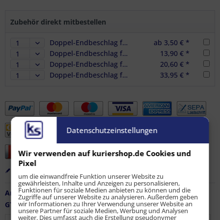
Zubehör direkt mitbestellen
Doppel-Endbeschlag für Airlineschiene LC 1100 daN
ab 3,50 € *
Doppel-Endbeschlag für Airlineschiene LC 1100 daN, 4er Set
13,90 € *
Doppel-Endbeschlag für Airlineschiene LC 1100 daN, 6er Set
20,60 € *
Doppel-Endbeschlag für Airlineschiene LC 1100 daN, 10er Set
33,95 € *
Datenschutzeinstellungen
Wir verwenden auf kuriershop.de Cookies und
Pixel
Merken
Bewerten
Empfehlen
um die einwandfreie Funktion unserer Website zu
gewährleisten, Inhalte und Anzeigen zu personalisieren,
Funktionen für soziale Medien anbieten zu können und die
Artikel-Nr.:
LS-KD-10948
Zugriffe auf unserer Website zu analysieren. Außerdem geben
wir Informationen zu Ihrer Verwendung unserer Website an
GTIN / EAN:
4251915905539
unsere Partner für soziale Medien, Werbung und Analysen
weiter. Dies umfasst auch die Erstellung pseudonymer