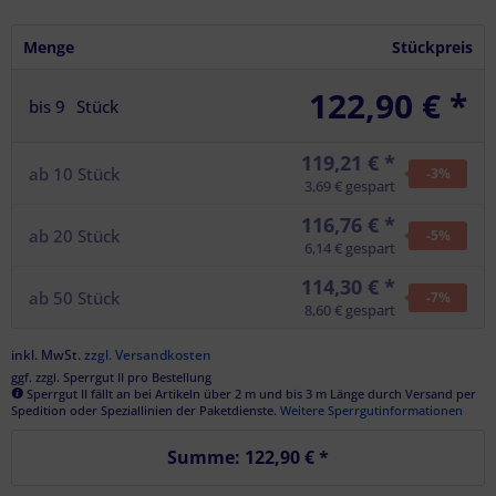
Menge
Stückpreis
122,90 € *
bis
9
Stück
119,21 € *
ab
10
Stück
-3
%
3,69 € gespart
116,76 € *
ab
20
Stück
-5
%
6,14 € gespart
114,30 € *
ab
50
Stück
-7
%
8,60 € gespart
inkl. MwSt.
zzgl. Versandkosten
ggf. zzgl. Sperrgut II pro Bestellung
Sperrgut II fällt an bei Artikeln über 2 m und bis 3 m Länge durch Versand per
Spedition oder Speziallinien der Paketdienste.
Weitere Sperrgutinformationen
Summe:
122,90 €
*