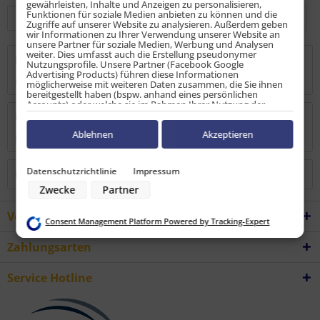
gewährleisten, Inhalte und Anzeigen zu personalisieren,
Funktionen für soziale Medien anbieten zu können und die
Zugriffe auf unserer Website zu analysieren. Außerdem geben
wir Informationen zu Ihrer Verwendung unserer Website an
unsere Partner für soziale Medien, Werbung und Analysen
weiter. Dies umfasst auch die Erstellung pseudonymer
Beschreibung
Nutzungsprofile. Unsere Partner (Facebook Google
Advertising Products) führen diese Informationen
mehr
möglicherweise mit weiteren Daten zusammen, die Sie ihnen
bereitgestellt haben (bspw. anhand eines persönlichen
Accounts) oder welche sie im Rahmen Ihrer Nutzung der
Dienste gesammelt haben (bspw. Nutzungsdaten anderer
Bewertungen
0
Geräte). Ihre Einwilligung zur Nutzung von Cookies und Pixeln
können Sie jederzeit widerrufen, indem Sie auf den
Ablehnen
Akzeptieren
Bewertungen lesen, schreiben und diskutieren...
mehr
Datenschutz-Button links unten klicken und dort die
entsprechenden Anpassungen vornehmen.
Datenschutzrichtlinie
Impressum
Kunden haben sich ebenfalls angesehen
Zwecke der Datenverarbeitung durch unsere Partner:
Zwecke
Partner
Speichern von oder Zugriff auf Informationen auf einem Endgerät
Verwendung reduzierter Daten zur Auswahl von Werbeanzeigen
Erstellung von Profilen für personalisierte Werbung
Vorteile
Consent Management Platform Powered by Tracking-Expert
Verwendung von Profilen zur Auswahl personalisierter Werbung
Erstellung von Profilen zur Personalisierung von Inhalten
Zahlungsarten
Verwendung von Profilen zur Auswahl personalisierter Inhalte
Messung der Werbeleistung
Messung der Performance von Inhalten
Service Hotline
Analyse von Zielgruppen durch Statistiken oder Kombinationen von
Daten aus verschiedenen Quellen
Entwicklung und Verbesserung der Angebote
Verwendung reduzierter Daten zur Auswahl von Inhalten
Besondere Features: