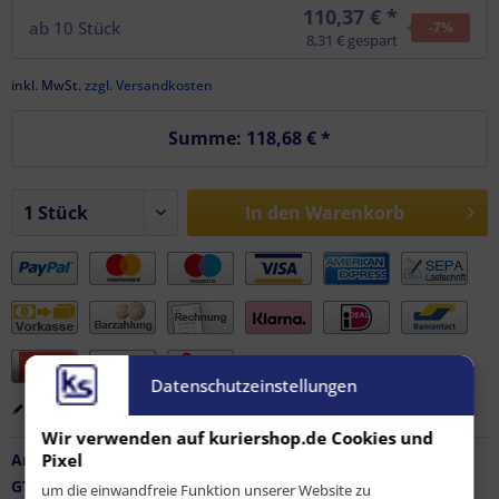
110,37 € *
ab
10
Stück
-7
%
8,31 € gespart
inkl. MwSt.
zzgl. Versandkosten
Summe:
118,68 €
*
In den
Warenkorb
Datenschutzeinstellungen
Merken
Bewerten
Empfehlen
Wir verwenden auf kuriershop.de Cookies und
Pixel
Artikel-Nr.:
FZ-AF-12180
GTIN / EAN:
9010486075837
um die einwandfreie Funktion unserer Website zu