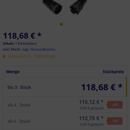
118,68 €
*
Inhalt:
1 Einheit(en)
inkl. MwSt.
zzgl. Versandkosten
Lieferzeit 3 - 7 Werktage
Menge
Stückpreis
118,68 € *
bis
3
Stück
115,12 € *
ab
4
Stück
-3
%
3,56 € gespart
112,75 € *
ab
6
Stück
-5
%
5,93 € gespart