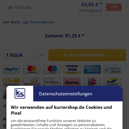
84,86 € *
ab
10
Stück
-7
%
6,39 € gespart
inkl. MwSt.
zzgl. Versandkosten
Summe:
91,25 €
*
In den
Warenkorb
Datenschutzeinstellungen
Merken
Bewerten
Empfehlen
Wir verwenden auf kuriershop.de Cookies und
Pixel
Artikel-Nr.:
FZ-AF-12176
um die einwandfreie Funktion unserer Website zu
gewährleisten, Inhalte und Anzeigen zu personalisieren,
GTIN / EAN:
9010486076377
Funktionen für soziale Medien anbieten zu können und die