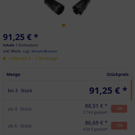
91,25 €
*
Inhalt:
1 Einheit(en)
inkl. MwSt.
zzgl. Versandkosten
Lieferzeit 3 - 7 Werktage
Menge
Stückpreis
91,25 € *
bis
3
Stück
88,51 € *
ab
4
Stück
-3
%
2,74 € gespart
86,69 € *
ab
6
Stück
-5
%
4,56 € gespart