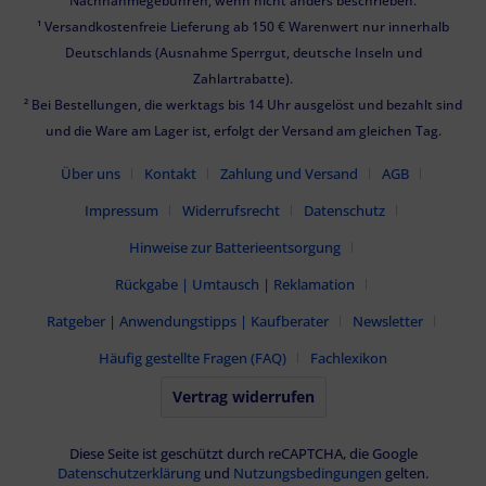
Nachnahmegebühren, wenn nicht anders beschrieben.
¹ Versandkostenfreie Lieferung ab 150 € Warenwert nur innerhalb
Deutschlands (Ausnahme Sperrgut, deutsche Inseln und
Zahlartrabatte).
² Bei Bestellungen, die werktags bis 14 Uhr ausgelöst und bezahlt sind
und die Ware am Lager ist, erfolgt der Versand am gleichen Tag.
Über uns
Kontakt
Zahlung und Versand
AGB
Impressum
Widerrufsrecht
Datenschutz
Hinweise zur Batterieentsorgung
Rückgabe | Umtausch | Reklamation
Ratgeber | Anwendungstipps | Kaufberater
Newsletter
Häufig gestellte Fragen (FAQ)
Fachlexikon
Vertrag widerrufen
Diese Seite ist geschützt durch reCAPTCHA, die Google
Datenschutzerklärung
und
Nutzungsbedingungen
gelten.