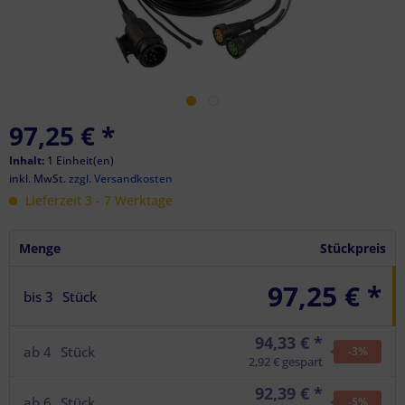
97,25 €
*
Inhalt:
1 Einheit(en)
inkl. MwSt.
zzgl. Versandkosten
Lieferzeit 3 - 7 Werktage
Menge
Stückpreis
97,25 € *
bis
3
Stück
94,33 € *
ab
4
Stück
-3
%
2,92 € gespart
92,39 € *
ab
6
Stück
-5
%