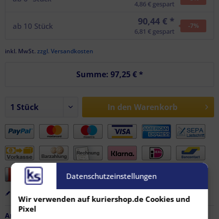
4,86 € gespart
90,44 € *
ab
10
Stück
-7
%
6,81 € gespart
inkl. MwSt.
zzgl. Versandkosten
Summe:
97,25 €
*
In den
Warenkorb
Datenschutzeinstellungen
Merken
Bewerten
Empfehlen
Wir verwenden auf kuriershop.de Cookies und
Pixel
Artikel-Nr.:
FZ-AF-12162