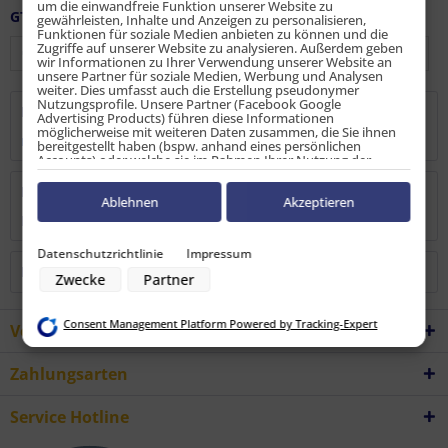
um die einwandfreie Funktion unserer Website zu
GTIN / EAN:
9010486085669
gewährleisten, Inhalte und Anzeigen zu personalisieren,
Funktionen für soziale Medien anbieten zu können und die
Zugriffe auf unserer Website zu analysieren. Außerdem geben
wir Informationen zu Ihrer Verwendung unserer Website an
unsere Partner für soziale Medien, Werbung und Analysen
weiter. Dies umfasst auch die Erstellung pseudonymer
Nutzungsprofile. Unsere Partner (Facebook Google
Beschreibung
Advertising Products) führen diese Informationen
möglicherweise mit weiteren Daten zusammen, die Sie ihnen
mehr
bereitgestellt haben (bspw. anhand eines persönlichen
Accounts) oder welche sie im Rahmen Ihrer Nutzung der
Dienste gesammelt haben (bspw. Nutzungsdaten anderer
Geräte). Ihre Einwilligung zur Nutzung von Cookies und Pixeln
Bewertungen
0
können Sie jederzeit widerrufen, indem Sie auf den
Ablehnen
Akzeptieren
Datenschutz-Button links unten klicken und dort die
Bewertungen lesen, schreiben und diskutieren...
mehr
entsprechenden Anpassungen vornehmen.
Datenschutzrichtlinie
Impressum
Zwecke der Datenverarbeitung durch unsere Partner:
Kunden haben sich ebenfalls angesehen
Zwecke
Partner
Speichern von oder Zugriff auf Informationen auf einem Endgerät
Verwendung reduzierter Daten zur Auswahl von Werbeanzeigen
Erstellung von Profilen für personalisierte Werbung
Consent Management Platform Powered by Tracking-Expert
Verwendung von Profilen zur Auswahl personalisierter Werbung
Vorteile
Erstellung von Profilen zur Personalisierung von Inhalten
Verwendung von Profilen zur Auswahl personalisierter Inhalte
Zahlungsarten
Messung der Werbeleistung
Messung der Performance von Inhalten
Analyse von Zielgruppen durch Statistiken oder Kombinationen von
Service Hotline
Daten aus verschiedenen Quellen
Entwicklung und Verbesserung der Angebote
Verwendung reduzierter Daten zur Auswahl von Inhalten