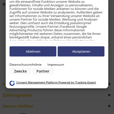
um die einwandfreie Funktion unserer Website zu
GTIN / EAN:
9010486100249
gewährleisten, Inhalte und Anzeigen zu personalisieren,
Funktionen für soziale Medien anbieten zu können und die
Zugriffe auf unserer Website zu analysieren. Außerdem geben
wir Informationen zu Ihrer Verwendung unserer Website an
unsere Partner für soziale Medien, Werbung und Analysen
weiter. Dies umfasst auch die Erstellung pseudonymer
Nutzungsprofile. Unsere Partner (Facebook Google
Beschreibung
Advertising Products) führen diese Informationen
möglicherweise mit weiteren Daten zusammen, die Sie ihnen
mehr
bereitgestellt haben (bspw. anhand eines persönlichen
Accounts) oder welche sie im Rahmen Ihrer Nutzung der
Dienste gesammelt haben (bspw. Nutzungsdaten anderer
Geräte). Ihre Einwilligung zur Nutzung von Cookies und Pixeln
Bewertungen
0
können Sie jederzeit widerrufen, indem Sie auf den
Ablehnen
Akzeptieren
Datenschutz-Button links unten klicken und dort die
Bewertungen lesen, schreiben und diskutieren...
mehr
entsprechenden Anpassungen vornehmen.
Datenschutzrichtlinie
Impressum
Zwecke der Datenverarbeitung durch unsere Partner:
Kunden haben sich ebenfalls angesehen
Zwecke
Partner
Speichern von oder Zugriff auf Informationen auf einem Endgerät
Verwendung reduzierter Daten zur Auswahl von Werbeanzeigen
Erstellung von Profilen für personalisierte Werbung
Consent Management Platform Powered by Tracking-Expert
Verwendung von Profilen zur Auswahl personalisierter Werbung
Vorteile
Erstellung von Profilen zur Personalisierung von Inhalten
Verwendung von Profilen zur Auswahl personalisierter Inhalte
Zahlungsarten
Messung der Werbeleistung
Messung der Performance von Inhalten
Analyse von Zielgruppen durch Statistiken oder Kombinationen von
Service Hotline
Daten aus verschiedenen Quellen
Entwicklung und Verbesserung der Angebote
Verwendung reduzierter Daten zur Auswahl von Inhalten