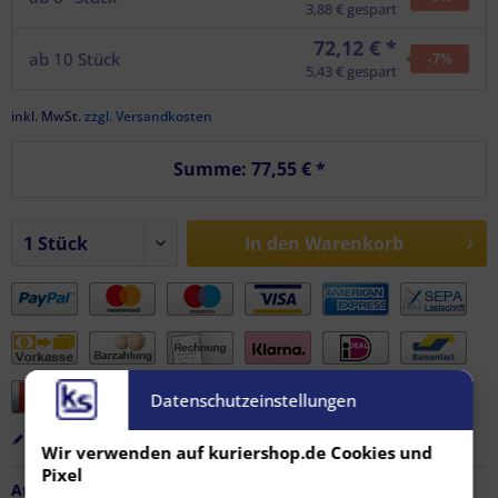
3,88 € gespart
72,12 € *
ab
10
Stück
-7
%
5,43 € gespart
inkl. MwSt.
zzgl. Versandkosten
Summe:
77,55 €
*
In den
Warenkorb
Datenschutzeinstellungen
Merken
Bewerten
Empfehlen
Wir verwenden auf kuriershop.de Cookies und
Pixel
Artikel-Nr.:
FZ-AF-11624