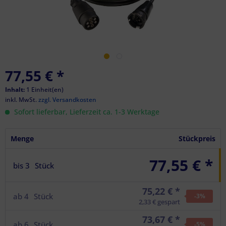
77,55 €
*
Inhalt:
1 Einheit(en)
inkl. MwSt.
zzgl. Versandkosten
Sofort lieferbar, Lieferzeit ca. 1-3 Werktage
Menge
Stückpreis
77,55 € *
bis
3
Stück
75,22 € *
ab
4
Stück
-3
%
2,33 € gespart
73,67 € *
ab
6
Stück
-5
%