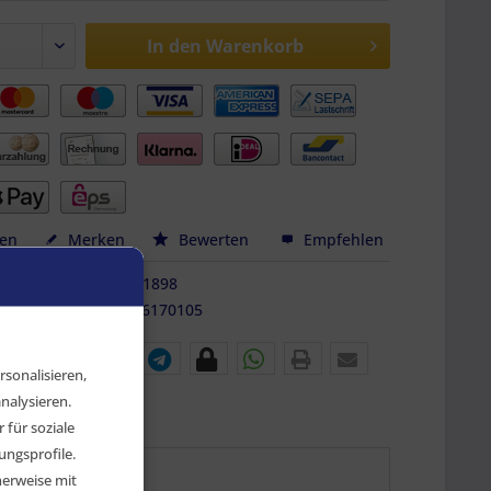
In den
Warenkorb
hen
Merken
Bewerten
Empfehlen
FZ-AF-11898
9010486170105
sonalisieren,
nalysieren.
für soziale
ngsprofile.
herweise mit