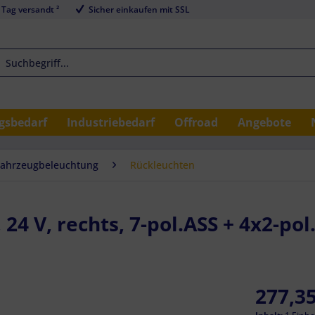
 Tag versandt ²
Sicher einkaufen mit SSL
sbedarf
Industriebedarf
Offroad
Angebote
Fahrzeugbeleuchtung
Rückleuchten
24 V, rechts, 7-pol.ASS + 4x2-pol.
277,35