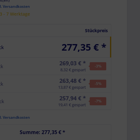
it(en)
l. Versandkosten
 3 - 7 Werktage
Stückpreis
277,35 € *
ck
269,03 € *
ck
-3
%
8,32 € gespart
263,48 € *
ck
-5
%
13,87 € gespart
257,94 € *
ck
-7
%
19,41 € gespart
l. Versandkosten
Summe:
277,35 €
*