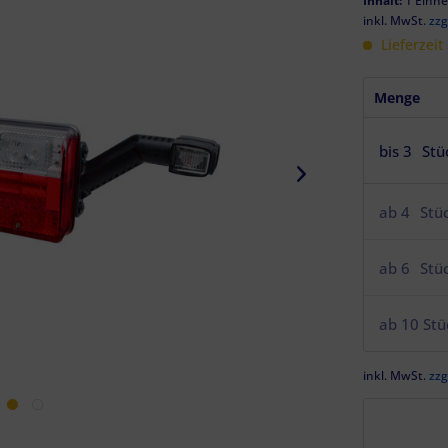
Inhalt:
1 Einhe
inkl. MwSt.
zzg
Lieferzeit
Menge
bis
3
Stü
ab
4
Stü
ab
6
Stü
ab
10
Stü
inkl. MwSt.
zzg