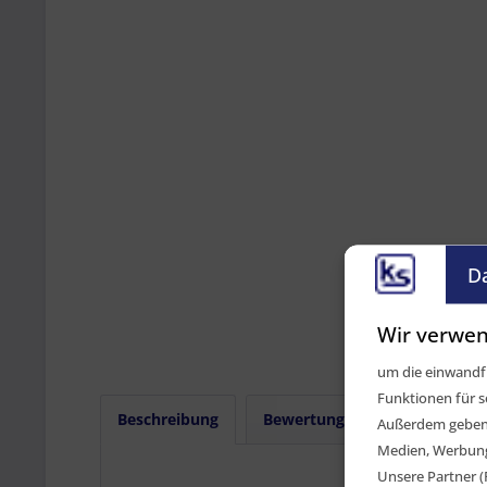
D
Wir verwen
um die einwandfr
Funktionen für s
Beschreibung
Bewertungen
0
Außerdem geben w
Medien, Werbung 
Unsere Partner (