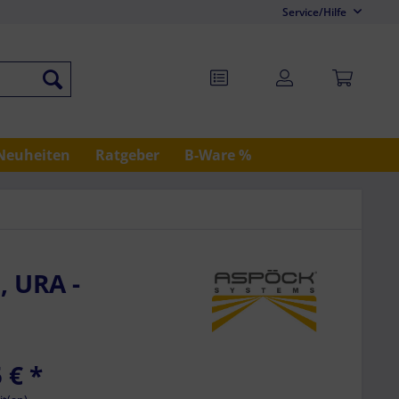
Service/Hilfe
Neuheiten
Ratgeber
B-Ware %
, URA -
 €
*