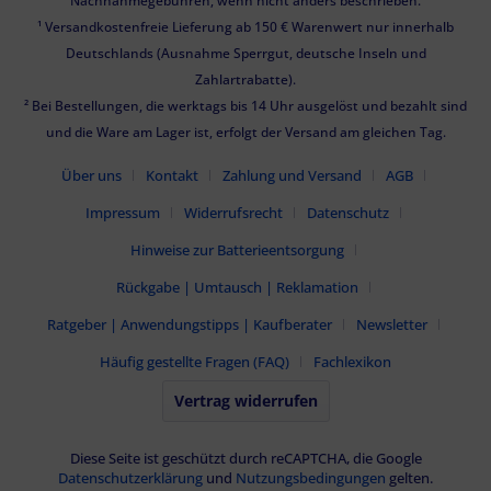
Nachnahmegebühren, wenn nicht anders beschrieben.
¹ Versandkostenfreie Lieferung ab 150 € Warenwert nur innerhalb
Deutschlands (Ausnahme Sperrgut, deutsche Inseln und
Zahlartrabatte).
² Bei Bestellungen, die werktags bis 14 Uhr ausgelöst und bezahlt sind
und die Ware am Lager ist, erfolgt der Versand am gleichen Tag.
Über uns
Kontakt
Zahlung und Versand
AGB
Impressum
Widerrufsrecht
Datenschutz
Hinweise zur Batterieentsorgung
Rückgabe | Umtausch | Reklamation
Ratgeber | Anwendungstipps | Kaufberater
Newsletter
Häufig gestellte Fragen (FAQ)
Fachlexikon
Vertrag widerrufen
Diese Seite ist geschützt durch reCAPTCHA, die Google
Datenschutzerklärung
und
Nutzungsbedingungen
gelten.