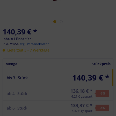
140,39 €
*
Inhalt:
1 Einheit(en)
inkl. MwSt.
zzgl. Versandkosten
Lieferzeit 3 - 7 Werktage
Menge
Stückpreis
140,39 € *
bis
3
Stück
136,18 € *
ab
4
Stück
-3
%
4,21 € gespart
133,37 € *
ab
6
Stück
-5
%
7,02 € gespart