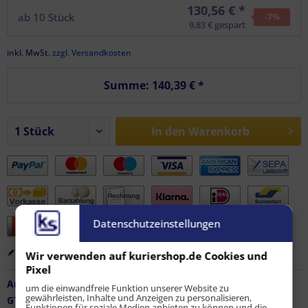
130,56 € *
ab
10
Stück
-7
%
9,83 € gespart
inkl. MwSt.
zzgl. Versandkosten
Summe:
140,39 €
*
In den
Warenkorb
Datenschutzeinstellungen
Merken
Bewerten
Empfehlen
Wir verwenden auf kuriershop.de Cookies und
Pixel
Artikel-Nr.:
FZ-AF-11491
um die einwandfreie Funktion unserer Website zu
gewährleisten, Inhalte und Anzeigen zu personalisieren,
GTIN / EAN:
9010486170822
Funktionen für soziale Medien anbieten zu können und die