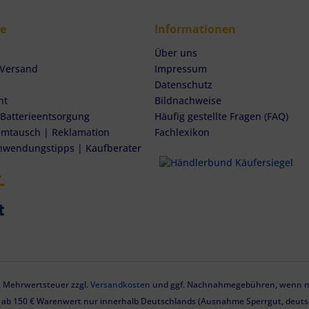
ce
Informationen
Über uns
 Versand
Impressum
Datenschutz
ht
Bildnachweise
 Batterieentsorgung
Häufig gestellte Fragen (FAQ)
mtausch | Reklamation
Fachlexikon
nwendungstipps | Kaufberater
zl. Mehrwertsteuer zzgl.
Versandkosten
und ggf. Nachnahmegebühren, wenn ni
g ab 150 € Warenwert nur innerhalb Deutschlands (Ausnahme Sperrgut, deutsc