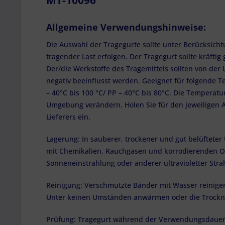
MT-10096
Allgemeine Verwendungshinweise:
Die Auswahl der Tragegurte sollte unter Berücksich
tragender Last erfolgen. Der Tragegurt sollte kräftig
Der/die Werkstoffe des Tragemittels sollten von der
negativ beeinflusst werden. Geeignet für folgende T
– 40°C bis 100 °C/ PP – 40°C bis 80°C. Die Temperat
Umgebung verändern. Holen Sie für den jeweiligen A
Lieferers ein.
Lagerung: In sauberer, trockener und gut belüftete
mit Chemikalien, Rauchgasen und korrodierenden Ob
Sonneneinstrahlung oder anderer ultravioletter Stra
Reinigung: Verschmutzte Bänder mit Wasser reinigen
Unter keinen Umständen anwärmen oder die Trocknu
Prüfung: Tragegurt während der Verwendungsdauer