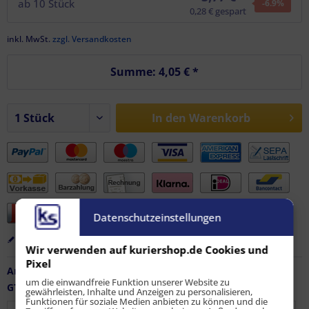
ab
10
Stück
-6.9
%
0,28 € gespart
inkl. MwSt.
zzgl. Versandkosten
Summe:
4,05 €
*
In den
Warenkorb
Datenschutzeinstellungen
Merken
Bewerten
Empfehlen
Wir verwenden auf kuriershop.de Cookies und
Pixel
Artikel-Nr.:
FZ-AF-11717
um die einwandfreie Funktion unserer Website zu
GTIN / EAN:
9010486221654
gewährleisten, Inhalte und Anzeigen zu personalisieren,
Funktionen für soziale Medien anbieten zu können und die