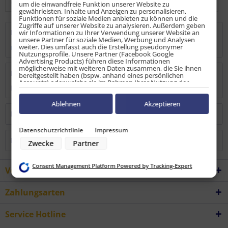
um die einwandfreie Funktion unserer Website zu
gewährleisten, Inhalte und Anzeigen zu personalisieren,
Funktionen für soziale Medien anbieten zu können und die
Zugriffe auf unserer Website zu analysieren. Außerdem geben
Beschreibung
wir Informationen zu Ihrer Verwendung unserer Website an
unsere Partner für soziale Medien, Werbung und Analysen
weiter. Dies umfasst auch die Erstellung pseudonymer
mehr
Nutzungsprofile. Unsere Partner (Facebook Google
Advertising Products) führen diese Informationen
möglicherweise mit weiteren Daten zusammen, die Sie ihnen
Bewertungen
0
bereitgestellt haben (bspw. anhand eines persönlichen
Accounts) oder welche sie im Rahmen Ihrer Nutzung der
Bewertungen lesen, schreiben und diskutieren...
mehr
Dienste gesammelt haben (bspw. Nutzungsdaten anderer
Geräte). Ihre Einwilligung zur Nutzung von Cookies und Pixeln
können Sie jederzeit widerrufen, indem Sie auf den
Ablehnen
Akzeptieren
Datenschutz-Button links unten klicken und dort die
Kunden kauften auch
entsprechenden Anpassungen vornehmen.
Datenschutzrichtlinie
Impressum
Zwecke der Datenverarbeitung durch unsere Partner:
Kunden haben sich ebenfalls angesehen
Zwecke
Partner
Speichern von oder Zugriff auf Informationen auf einem Endgerät
Verwendung reduzierter Daten zur Auswahl von Werbeanzeigen
Erstellung von Profilen für personalisierte Werbung
Consent Management Platform Powered by Tracking-Expert
Verwendung von Profilen zur Auswahl personalisierter Werbung
Vorteile
Erstellung von Profilen zur Personalisierung von Inhalten
Verwendung von Profilen zur Auswahl personalisierter Inhalte
Messung der Werbeleistung
Zahlungsarten
Messung der Performance von Inhalten
Analyse von Zielgruppen durch Statistiken oder Kombinationen von
Service Hotline
Daten aus verschiedenen Quellen
Entwicklung und Verbesserung der Angebote