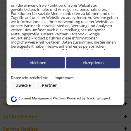
um die einwandfreie Funktion unserer Website zu
gewährleisten, Inhalte und Anzeigen zu personalisieren,
Funktionen für soziale Medien anbieten zu können und die
Zugriffe auf unserer Website zu analysieren. Außerdem geben
wir Informationen zu Ihrer Verwendung unserer Website an
Beschreibung
unsere Partner für soziale Medien, Werbung und Analysen
weiter. Dies umfasst auch die Erstellung pseudonymer
mehr
Nutzungsprofile. Unsere Partner (Facebook Google
Advertising Products) führen diese Informationen
möglicherweise mit weiteren Daten zusammen, die Sie ihnen
bereitgestellt haben (bspw. anhand eines persönlichen
Bewertungen
0
Accounts) oder welche sie im Rahmen Ihrer Nutzung der
Dienste gesammelt haben (bspw. Nutzungsdaten anderer
Bewertungen lesen, schreiben und diskutieren...
mehr
Geräte). Ihre Einwilligung zur Nutzung von Cookies und Pixeln
können Sie jederzeit widerrufen, indem Sie auf den
Ablehnen
Akzeptieren
Datenschutz-Button links unten klicken und dort die
entsprechenden Anpassungen vornehmen.
Kunden kauften auch
Datenschutzrichtlinie
Impressum
Zwecke der Datenverarbeitung durch unsere Partner:
Zwecke
Partner
Kunden haben sich ebenfalls angesehen
Speichern von oder Zugriff auf Informationen auf einem Endgerät
Verwendung reduzierter Daten zur Auswahl von Werbeanzeigen
Erstellung von Profilen für personalisierte Werbung
Consent Management Platform Powered by Tracking-Expert
Verwendung von Profilen zur Auswahl personalisierter Werbung
Vorteile
Erstellung von Profilen zur Personalisierung von Inhalten
Verwendung von Profilen zur Auswahl personalisierter Inhalte
Messung der Werbeleistung
Zahlungsarten
Messung der Performance von Inhalten
Analyse von Zielgruppen durch Statistiken oder Kombinationen von
Daten aus verschiedenen Quellen
Service Hotline
Entwicklung und Verbesserung der Angebote