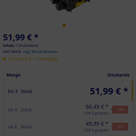
51,99 €
*
Inhalt:
1 Einheit(en)
inkl. MwSt.
zzgl. Versandkosten
Lieferzeit 3 - 7 Werktage
Menge
Stückpreis
51,99 € *
bis
3
Stück
50,43 € *
ab
4
Stück
-3
%
1,56 € gespart
49,39 € *
ab
6
Stück
-5
%
2,60 € gespart