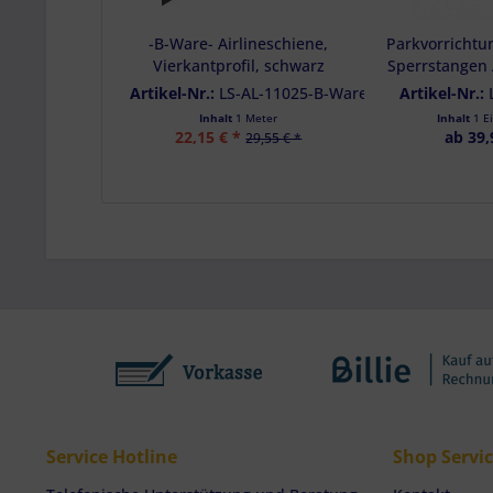
Besondere Featu
Verwendung gen
-B-Ware- Airlineschiene,
Parkvorrichtun
Endgeräteeigensc
Vierkantprofil, schwarz
Sperrstangen A
eloxiert, Länge 1 m,
Beam, PEN B
Artikel-Nr.:
LS-AL-11025-B-Ware
Artikel-Nr.:
vorgebohrt -B-Ware-
Inhalt
1 Meter
Inhalt
1 E
22,15 € *
ab 39,
29,55 € *
Service Hotline
Shop Servi