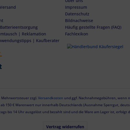
Über uns
 Versand
Impressum
Datenschutz
ht
Bildnachweise
 Batterieentsorgung
Häufig gestellte Fragen (FAQ)
mtausch | Reklamation
Fachlexikon
nwendungstipps | Kaufberater
zl. Mehrwertsteuer zzgl.
Versandkosten
und ggf. Nachnahmegebühren, wenn ni
g ab 150 € Warenwert nur innerhalb Deutschlands (Ausnahme Sperrgut, deutsc
tags bis 14 Uhr ausgelöst und bezahlt sind und die Ware am Lager ist, erfolgt
Vertrag widerrufen