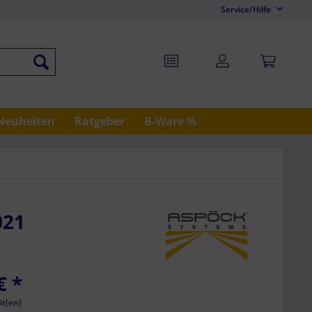
Service/Hilfe
Neuheiten
Ratgeber
B-Ware %
021
€
*
it(en)