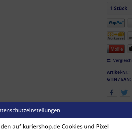
Vergleic
Artikel-Nr.:
GTIN / EAN:
atenschutzeinstellungen
den auf kuriershop.de Cookies und Pixel
derset 2-pol. ASS (Stift), schwarz - 15-0281-021"