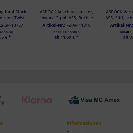
res:
auer Standortdaten
g für 4 Stück
ASPÖCK Anschlussstecker,
ASPÖCK Verbi
haften zur Identifikation aktiv abfragen
irline-Twist-
schwarz, 2-pol. ASS, Buchse -
ASS, Stift, sc
eam - 1 Set
13-5626-284
2
LS-SP-10757
Artikel-Nr.:
FZ-AF-11319
Artikel-Nr.
inheit(en)
Inhalt
1 Einheit(en)
Inhalt
1 
95 € *
ab 11,69 € *
ab 9
ce
Informationen