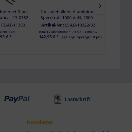
nderset 3-pol.
2 x Ladebalken, Aluminium,
Ringmutter,
hwarz - 13-0332-
Sperrkraft 1000 daN, 2300 -
V4A AISI 3
81
2570 mm f. Kombi-
ähnli
:
FZ-AF-11303
Artikel-Nr.:
LS-LB-10322-02
Artikel-Nr.
Ankerschiene, DEKRA
Einheit(en)
Inhalt
2 Einheit(en)
(
71,48 €
/ 1 Einheit(en))
Inhalt
,95 € *
142,95 € *
ab 
ggf. zzgl. Sperrgut II pro Bestellung
Newsletter