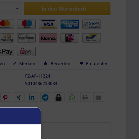
In den
Warenkorb
hen
Merken
Bewerten
Empfehlen
FZ-AF-11324
9010486233084