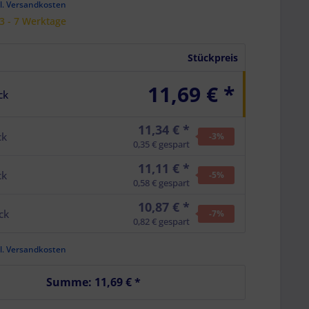
l. Versandkosten
 3 - 7 Werktage
Stückpreis
11,69 € *
ck
11,34 € *
ck
-3
%
0,35 € gespart
11,11 € *
ck
-5
%
0,58 € gespart
10,87 € *
ck
-7
%
0,82 € gespart
l. Versandkosten
Summe:
11,69 €
*