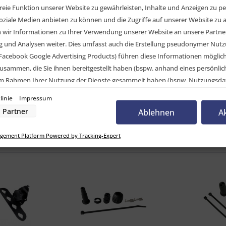
eie Funktion unserer Website zu gewährleisten, Inhalte und Anzeigen zu per
oziale Medien anbieten zu können und die Zugriffe auf unserer Website zu a
elvergleich
ir Informationen zu Ihrer Verwendung unserer Website an unsere Partner 
und Analysen weiter. Dies umfasst auch die Erstellung pseudonymer Nutzu
CK Systems GmbH
Facebook Google Advertising Products) führen diese Informationen möglic
usammen, die Sie ihnen bereitgestellt haben (bspw. anhand eines persönli
binderset 2-pol. ASS (Stift), schwarz - 15-0281-02
 im Rahmen Ihrer Nutzung der Dienste gesammelt haben (bspw. Nutzungsda
nwilligung zur Nutzung von Cookies und Pixeln können Sie jederzeit widerruf
linie
Impressum
-Button links unten klicken und dort die entsprechenden Anpassungen vo
Partner
Ablehnen
A
nverarbeitung durch unsere Partner:
gement Platform Powered by Tracking-Expert
der Zugriff auf Informationen auf einem Endgerät
uzierter Daten zur Auswahl von Werbeanzeigen
Profilen für personalisierte Werbung
Profilen zur Auswahl personalisierter Werbung
rofilen zur Personalisierung von Inhalten
Profilen zur Auswahl personalisierter Inhalte
rbeleistung
rformance von Inhalten
lgruppen durch Statistiken oder Kombinationen von Daten aus verschiedenen Quelle
d Verbesserung der Angebote
zierter Daten zur Auswahl von Inhalten