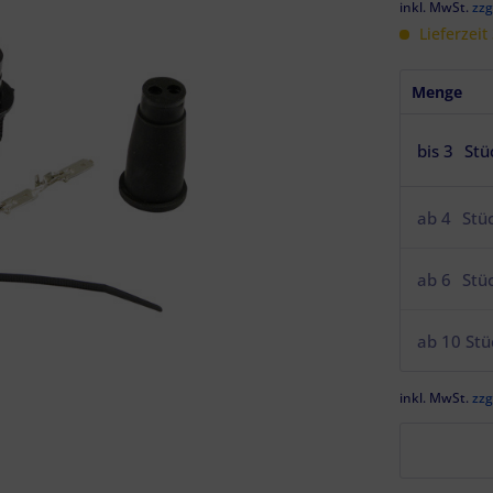
inkl. MwSt.
zzg
Lieferzeit
Menge
bis
3
Stü
ab
4
Stü
ab
6
Stü
ab
10
Stü
inkl. MwSt.
zzg