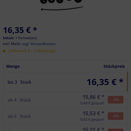
16,35 €
*
Inhalt:
1 Einheit(en)
inkl. MwSt.
zzgl. Versandkosten
Lieferzeit 3 - 7 Werktage
Menge
Stückpreis
16,35 € *
bis
3
Stück
15,86 € *
ab
4
Stück
-3
%
0,49 € gespart
15,53 € *
ab
6
Stück
-5
%
0,82 € gespart
15,21 € *