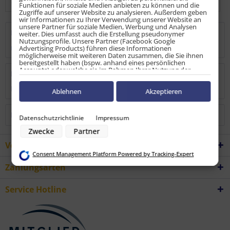
Funktionen für soziale Medien anbieten zu können und die
Zugriffe auf unserer Website zu analysieren. Außerdem geben
wir Informationen zu Ihrer Verwendung unserer Website an
unsere Partner für soziale Medien, Werbung und Analysen
Beschreibung
weiter. Dies umfasst auch die Erstellung pseudonymer
Nutzungsprofile. Unsere Partner (Facebook Google
mehr
Advertising Products) führen diese Informationen
möglicherweise mit weiteren Daten zusammen, die Sie ihnen
bereitgestellt haben (bspw. anhand eines persönlichen
Accounts) oder welche sie im Rahmen Ihrer Nutzung der
Bewertungen
0
Dienste gesammelt haben (bspw. Nutzungsdaten anderer
Geräte). Ihre Einwilligung zur Nutzung von Cookies und Pixeln
Bewertungen lesen, schreiben und diskutieren...
mehr
können Sie jederzeit widerrufen, indem Sie auf den
Ablehnen
Akzeptieren
Datenschutz-Button links unten klicken und dort die
entsprechenden Anpassungen vornehmen.
Kunden haben sich ebenfalls angesehen
Datenschutzrichtlinie
Impressum
Zwecke der Datenverarbeitung durch unsere Partner:
Zwecke
Partner
Speichern von oder Zugriff auf Informationen auf einem Endgerät
Verwendung reduzierter Daten zur Auswahl von Werbeanzeigen
Vorteile
Erstellung von Profilen für personalisierte Werbung
Consent Management Platform Powered by Tracking-Expert
Verwendung von Profilen zur Auswahl personalisierter Werbung
Erstellung von Profilen zur Personalisierung von Inhalten
Zahlungsarten
Verwendung von Profilen zur Auswahl personalisierter Inhalte
Messung der Werbeleistung
Messung der Performance von Inhalten
Service Hotline
Analyse von Zielgruppen durch Statistiken oder Kombinationen von
Daten aus verschiedenen Quellen
Entwicklung und Verbesserung der Angebote
Verwendung reduzierter Daten zur Auswahl von Inhalten
Besondere Features: