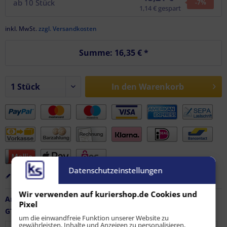
ab
10
Stück
-7
%
1,14 € gespart
inkl. MwSt.
zzgl. Versandkosten
Summe:
16,35 €
*
In den
Warenkorb
Datenschutzeinstellungen
Merken
Bewerten
Empfehlen
Wir verwenden auf kuriershop.de Cookies und
Artikel-Nr.:
FZ-AF-11323
Pixel
GTIN / EAN:
9010486245940
um die einwandfreie Funktion unserer Website zu
gewährleisten, Inhalte und Anzeigen zu personalisieren,