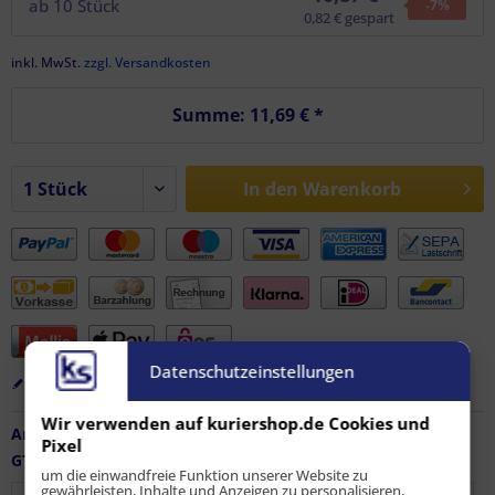
ab
10
Stück
-7
%
0,82 € gespart
inkl. MwSt.
zzgl. Versandkosten
Summe:
11,69 €
*
In den
Warenkorb
Datenschutzeinstellungen
Merken
Bewerten
Empfehlen
Wir verwenden auf kuriershop.de Cookies und
Artikel-Nr.:
FZ-AF-11317
Pixel
GTIN / EAN:
9010486246404
um die einwandfreie Funktion unserer Website zu
gewährleisten, Inhalte und Anzeigen zu personalisieren,