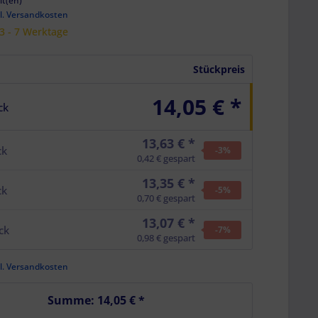
it(en)
l. Versandkosten
 3 - 7 Werktage
Stückpreis
14,05 € *
ck
13,63 € *
ck
-3
%
0,42 € gespart
13,35 € *
ck
-5
%
0,70 € gespart
13,07 € *
ck
-7
%
0,98 € gespart
l. Versandkosten
Summe:
14,05 €
*