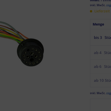
Inhalt:
1 Einhe
inkl. MwSt.
zzg
Lieferzeit
Menge
bis
3
Stü
ab
4
Stü
ab
6
Stü
ab
10
Stü
inkl. MwSt.
zzg