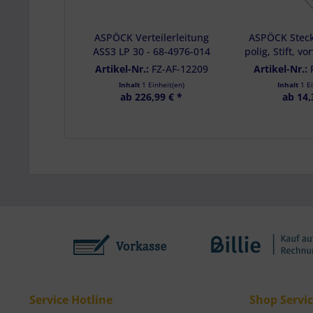
Besondere Featu
Verwendung gen
ASPÖCK Verteilerleitung
ASPÖCK Stec
Endgeräteeigensc
ASS3 LP 30 - 68-4976-014
polig, Stift, vo
Verteiler ASS 
Artikel-Nr.:
FZ-AF-12209
Artikel-Nr.:
Inhalt
1 Einheit(en)
Inhalt
1 E
ab 226,99 € *
ab 14,
Service Hotline
Shop Servi