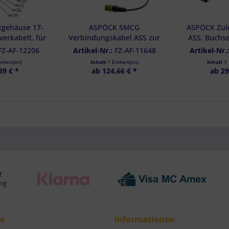
res:
auer Standortdaten
kgehäuse 17-
ASPÖCK SMCG
ASPÖCK Zule
haften zur Identifikation aktiv abfragen
rverkabelt, für
Verbindungskabel ASS zur
ASS, Buchse
- 68-2481-007
Blinkersteuerung, 24 V - 75-
gelb, open 
FZ-AF-12206
Artikel-Nr.:
FZ-AF-11648
Artikel-Nr.
0331-004
242
inheit(en)
Inhalt
1 Einheit(en)
Inhalt
1 
39 € *
ab 124,66 € *
ab 29
ce
Informationen