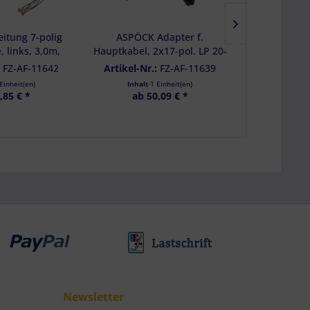
itung 7-polig
ASPÖCK Adapter f.
ASPÖCK Scha
, links, 3,0m,
Hauptkabel, 2x17-pol. LP 20-
für HD-Eins
end, ADR - 68-
LP 30, Abg. LP 30,600 mm -
Kabel -
:
FZ-AF-11642
Artikel-Nr.:
FZ-AF-11639
Artikel-Nr
5-167
65-6088-007
Einheit(en)
Inhalt
1 Einheit(en)
Inhalt
,85 € *
ab 50,09 € *
ab 5
Newsletter