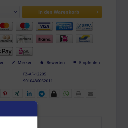
In den
Warenkorb
hen
Merken
Bewerten
Empfehlen
FZ-AF-12205
9010486062011