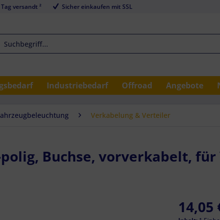
 Tag versandt ²
Sicher einkaufen mit SSL
sbedarf
Industriebedarf
Offroad
Angebote
Fahrzeugbeleuchtung
Verkabelung & Verteiler
olig, Buchse, vorverkabelt, für 
14,05 