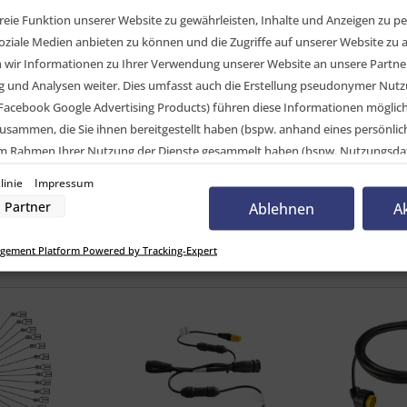
ehäuse 17-polig, Buchse, vorverkabelt, für Verte
eie Funktion unserer Website zu gewährleisten, Inhalte und Anzeigen zu per
oziale Medien anbieten zu können und die Zugriffe auf unserer Website zu a
elvergleich
ir Informationen zu Ihrer Verwendung unserer Website an unsere Partner 
und Analysen weiter. Dies umfasst auch die Erstellung pseudonymer Nutzu
CK Systems GmbH
Facebook Google Advertising Products) führen diese Informationen möglic
usammen, die Sie ihnen bereitgestellt haben (bspw. anhand eines persönli
ckgehäuse 17-polig, Buchse, vorverkabelt, für Ver
 im Rahmen Ihrer Nutzung der Dienste gesammelt haben (bspw. Nutzungsda
nwilligung zur Nutzung von Cookies und Pixeln können Sie jederzeit widerruf
linie
Impressum
-Button links unten klicken und dort die entsprechenden Anpassungen vo
Partner
Ablehnen
A
nverarbeitung durch unsere Partner:
gement Platform Powered by Tracking-Expert
der Zugriff auf Informationen auf einem Endgerät
uzierter Daten zur Auswahl von Werbeanzeigen
Profilen für personalisierte Werbung
Profilen zur Auswahl personalisierter Werbung
rofilen zur Personalisierung von Inhalten
Profilen zur Auswahl personalisierter Inhalte
rbeleistung
rformance von Inhalten
lgruppen durch Statistiken oder Kombinationen von Daten aus verschiedenen Quelle
d Verbesserung der Angebote
zierter Daten zur Auswahl von Inhalten