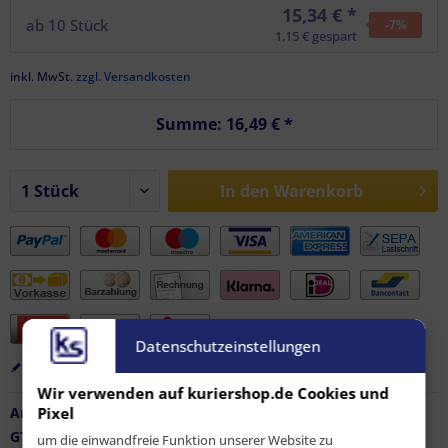
15,34 € *
ab
10
Stück
-7
%
1,15 € gespart
inkl. MwSt.
zzgl. Versandkosten
Summe:
16,49 €
*
In den
Warenkorb
Datenschutzeinstellungen
Merken
Bewerten
Empfehlen
Wir verwenden auf kuriershop.de Cookies und
Pixel
Artikel-Nr.:
FZ-AF-12189
GTIN / EAN:
9010486069775
um die einwandfreie Funktion unserer Website zu