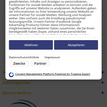
gewährleisten, Inhalte und Anzeigen zu personalisieren,
Funktionen für soziale Medien anbieten zu können und die
Zugriffe auf unserer Website zu analysieren. Außerdem geben
wir Informationen zu Ihrer Verwendung unserer Website an
unsere Partner für soziale Medien, Werbung und Analysen
weiter. Dies umfasst auch die Erstellung pseudonymer
Beschreibung
Nutzungsprofile. Unsere Partner (Facebook Google
Advertising Products) führen diese Informationen
mehr
möglicherweise mit weiteren Daten zusammen, die Sie ihnen
bereitgestellt haben (bspw. anhand eines persönlichen
Accounts) oder welche sie im Rahmen Ihrer Nutzung der
Dienste gesammelt haben (bspw. Nutzungsdaten anderer
Bewertungen
0
Geräte). Ihre Einwilligung zur Nutzung von Cookies und Pixeln
können Sie jederzeit widerrufen, indem Sie auf den
Ablehnen
Akzeptieren
Bewertungen lesen, schreiben und diskutieren...
mehr
Datenschutz-Button links unten klicken und dort die
entsprechenden Anpassungen vornehmen.
Datenschutzrichtlinie
Impressum
Kunden haben sich ebenfalls angesehen
Zwecke der Datenverarbeitung durch unsere Partner:
Zwecke
Partner
Speichern von oder Zugriff auf Informationen auf einem Endgerät
Verwendung reduzierter Daten zur Auswahl von Werbeanzeigen
Erstellung von Profilen für personalisierte Werbung
Vorteile
Consent Management Platform Powered by Tracking-Expert
Verwendung von Profilen zur Auswahl personalisierter Werbung
Erstellung von Profilen zur Personalisierung von Inhalten
Zahlungsarten
Verwendung von Profilen zur Auswahl personalisierter Inhalte
Messung der Werbeleistung
Messung der Performance von Inhalten
Service Hotline
Analyse von Zielgruppen durch Statistiken oder Kombinationen von
Daten aus verschiedenen Quellen
Entwicklung und Verbesserung der Angebote
Verwendung reduzierter Daten zur Auswahl von Inhalten
Besondere Features: