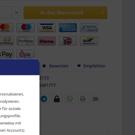
In den
Warenkorb
hen
Merken
Bewerten
Empfehlen
FZ-AF-12173
9010486081777
sonalisieren,
nalysieren.
für soziale
ngsprofile.
herweise mit
chen Accounts)