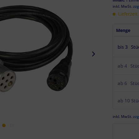
Inhalt:
1 Einhe
inkl. MwSt.
zzg
Lieferzeit
Menge
bis
3
Stü
ab
4
Stü
ab
6
Stü
ab
10
Stü
inkl. MwSt.
zzg