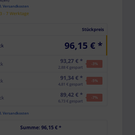
it(en)
l. Versandkosten
 3 - 7 Werktage
Stückpreis
96,15 € *
ck
93,27 € *
ck
-3
%
2,88 € gespart
91,34 € *
ck
-5
%
4,81 € gespart
89,42 € *
ck
-7
%
6,73 € gespart
l. Versandkosten
Summe:
96,15 €
*