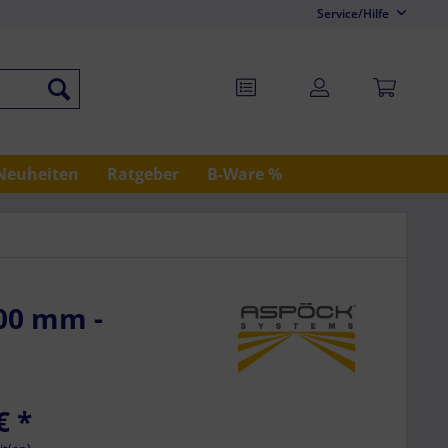
Service/Hilfe
Neuheiten
Ratgeber
B-Ware %
000 mm -
€
*