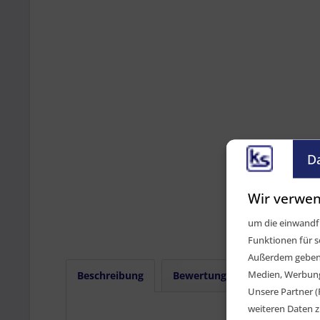
D
Wir verwen
um die einwandfr
Funktionen für s
Außerdem geben w
Medien, Werbung 
Beschreibung
Bewertungen
0
Unsere Partner (
weiteren Daten z