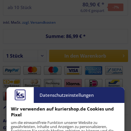
80,90 € *
ab
10
Stück
-7
%
6,09 € gespart
inkl. MwSt.
zzgl. Versandkosten
Summe:
86,99 €
*
In den
Warenkorb
Datenschutzeinstellungen
Merken
Bewerten
Empfehlen
Wir verwenden auf kuriershop.de Cookies und
Pixel
Artikel-Nr.:
FZ-AF-12154
um die einwandfreie Funktion unserer Website zu
gewährleisten, Inhalte und Anzeigen zu personalisieren,
GTIN / EAN:
9010486087151
Funktionen für soziale Medien anbieten zu können und die