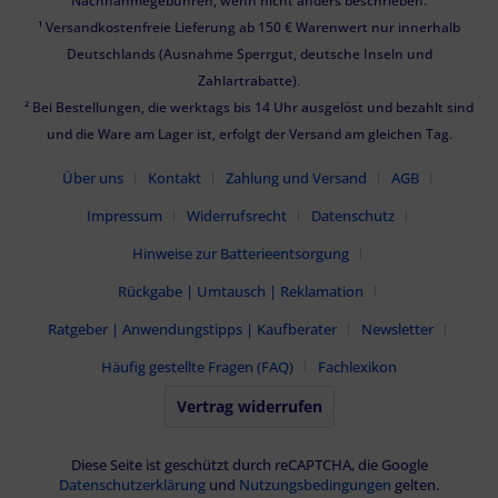
Nachnahmegebühren, wenn nicht anders beschrieben.
¹ Versandkostenfreie Lieferung ab 150 € Warenwert nur innerhalb
Deutschlands (Ausnahme Sperrgut, deutsche Inseln und
Zahlartrabatte).
² Bei Bestellungen, die werktags bis 14 Uhr ausgelöst und bezahlt sind
und die Ware am Lager ist, erfolgt der Versand am gleichen Tag.
Über uns
Kontakt
Zahlung und Versand
AGB
Impressum
Widerrufsrecht
Datenschutz
Hinweise zur Batterieentsorgung
Rückgabe | Umtausch | Reklamation
Ratgeber | Anwendungstipps | Kaufberater
Newsletter
Häufig gestellte Fragen (FAQ)
Fachlexikon
Vertrag widerrufen
Diese Seite ist geschützt durch reCAPTCHA, die Google
Datenschutzerklärung
und
Nutzungsbedingungen
gelten.