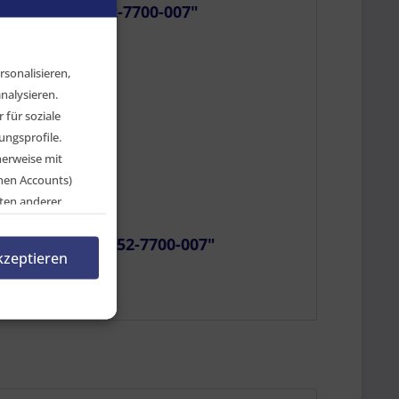
, 3000 mm - 52-7700-007"
sonalisieren,
nalysieren.
für soziale
ngsprofile.
herweise mit
chen Accounts)
ten anderer
en, indem Sie auf
 20, 3000 mm - 52-7700-007"
rnehmen.
kzeptieren