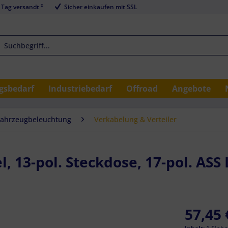
 Tag versandt ²
Sicher einkaufen mit SSL
sbedarf
Industriebedarf
Offroad
Angebote
Fahrzeugbeleuchtung
Verkabelung & Verteiler
13-pol. Steckdose, 17-pol. ASS 
57,45 