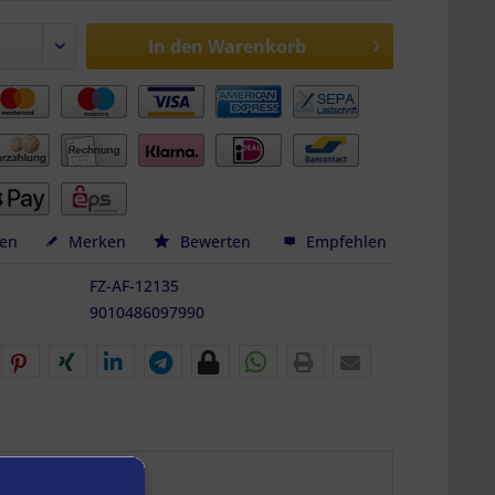
In den
Warenkorb
hen
Merken
Bewerten
Empfehlen
FZ-AF-12135
9010486097990