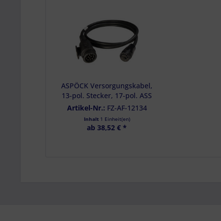
Messung der Pe
Analyse von Zie
Entwicklung un
Verwendung redu
Besondere Featu
Verwendung gen
Endgeräteeigensc
ASPÖCK Versorgungskabel,
13-pol. Stecker, 17-pol. ASS
LP 20, 2000 mm - 52-2717-
Artikel-Nr.:
FZ-AF-12134
007
Inhalt
1 Einheit(en)
ab 38,52 € *