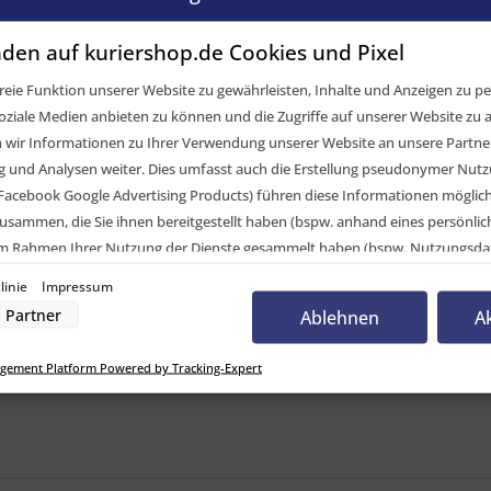
rgungskabel, 13-pol. Steckdose, 17-pol. ASS LP 20
den auf kuriershop.de Cookies und Pixel
elvergleich
eie Funktion unserer Website zu gewährleisten, Inhalte und Anzeigen zu per
CK Systems GmbH
oziale Medien anbieten zu können und die Zugriffe auf unserer Website zu a
ir Informationen zu Ihrer Verwendung unserer Website an unsere Partner 
rgungskabel
und Analysen weiter. Dies umfasst auch die Erstellung pseudonymer Nutzu
l. Steckdose
Facebook Google Advertising Products) führen diese Informationen möglic
l- ASS LP 20
usammen, die Sie ihnen bereitgestellt haben (bspw. anhand eines persönli
m
 im Rahmen Ihrer Nutzung der Dienste gesammelt haben (bspw. Nutzungsda
nwilligung zur Nutzung von Cookies und Pixeln können Sie jederzeit widerruf
linie
Impressum
sorgungskabel, 13-pol. Steckdose, 17-pol. ASS LP
-Button links unten klicken und dort die entsprechenden Anpassungen vo
Partner
Ablehnen
A
nverarbeitung durch unsere Partner:
gement Platform Powered by Tracking-Expert
der Zugriff auf Informationen auf einem Endgerät
uzierter Daten zur Auswahl von Werbeanzeigen
Profilen für personalisierte Werbung
Profilen zur Auswahl personalisierter Werbung
rofilen zur Personalisierung von Inhalten
Profilen zur Auswahl personalisierter Inhalte
rbeleistung