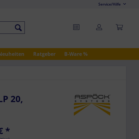
Service/Hilfe
Neuheiten
Ratgeber
B-Ware %
LP 20,
€
*