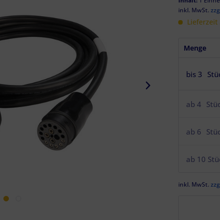
Inhalt:
1 Einhe
inkl. MwSt.
zzg
Lieferzeit
Menge
bis
3
Stü
ab
4
Stü
ab
6
Stü
ab
10
Stü
inkl. MwSt.
zzg