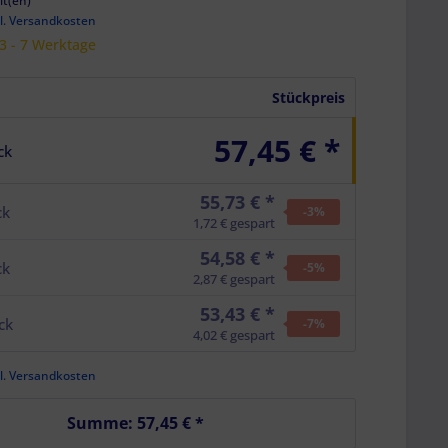
it(en)
l. Versandkosten
 3 - 7 Werktage
Stückpreis
57,45 € *
ck
55,73 € *
ck
-3
%
1,72 € gespart
54,58 € *
ck
-5
%
2,87 € gespart
53,43 € *
ck
-7
%
4,02 € gespart
l. Versandkosten
Summe:
57,45 €
*