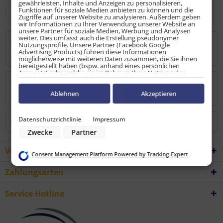
gewährleisten, Inhalte und Anzeigen zu personalisieren,
Funktionen für soziale Medien anbieten zu können und die
Zugriffe auf unserer Website zu analysieren. Außerdem geben
wir Informationen zu Ihrer Verwendung unserer Website an
unsere Partner für soziale Medien, Werbung und Analysen
weiter. Dies umfasst auch die Erstellung pseudonymer
Beschreibung
Nutzungsprofile. Unsere Partner (Facebook Google
Advertising Products) führen diese Informationen
mehr
möglicherweise mit weiteren Daten zusammen, die Sie ihnen
bereitgestellt haben (bspw. anhand eines persönlichen
Accounts) oder welche sie im Rahmen Ihrer Nutzung der
Dienste gesammelt haben (bspw. Nutzungsdaten anderer
Bewertungen
0
Geräte). Ihre Einwilligung zur Nutzung von Cookies und Pixeln
können Sie jederzeit widerrufen, indem Sie auf den
Ablehnen
Akzeptieren
Bewertungen lesen, schreiben und diskutieren...
mehr
Datenschutz-Button links unten klicken und dort die
entsprechenden Anpassungen vornehmen.
Datenschutzrichtlinie
Impressum
Kunden haben sich ebenfalls angesehen
Zwecke der Datenverarbeitung durch unsere Partner:
Zwecke
Partner
Speichern von oder Zugriff auf Informationen auf einem Endgerät
Verwendung reduzierter Daten zur Auswahl von Werbeanzeigen
Erstellung von Profilen für personalisierte Werbung
Vorteile
Consent Management Platform Powered by Tracking-Expert
Verwendung von Profilen zur Auswahl personalisierter Werbung
Erstellung von Profilen zur Personalisierung von Inhalten
Zahlungsarten
Verwendung von Profilen zur Auswahl personalisierter Inhalte
Messung der Werbeleistung
Messung der Performance von Inhalten
Service Hotline
Analyse von Zielgruppen durch Statistiken oder Kombinationen von
Daten aus verschiedenen Quellen
Entwicklung und Verbesserung der Angebote
Verwendung reduzierter Daten zur Auswahl von Inhalten
Besondere Features: