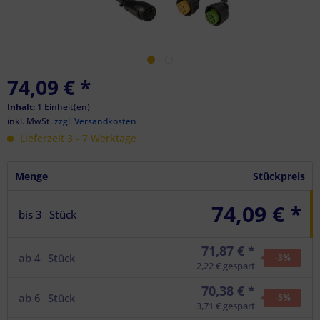
74,09 €
*
Inhalt:
1 Einheit(en)
inkl. MwSt.
zzgl. Versandkosten
Lieferzeit 3 - 7 Werktage
Menge
Stückpreis
74,09 € *
bis
3
Stück
71,87 € *
ab
4
Stück
-3
%
2,22 € gespart
70,38 € *
ab
6
Stück
-5
%
3,71 € gespart