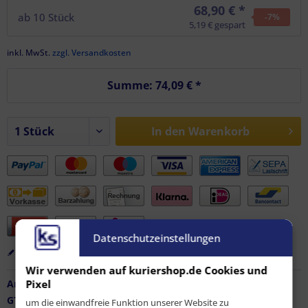
68,90 € *
ab
10
Stück
-7
%
5,19 € gespart
inkl. MwSt.
zzgl. Versandkosten
Summe:
74,09 €
*
In den
Warenkorb
Datenschutzeinstellungen
Merken
Bewerten
Empfehlen
Wir verwenden auf kuriershop.de Cookies und
Pixel
Artikel-Nr.:
FZ-AF-11644
GTIN / EAN:
9010486058731
um die einwandfreie Funktion unserer Website zu