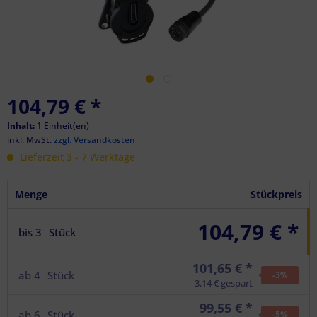
104,79 €
*
Inhalt:
1 Einheit(en)
inkl. MwSt.
zzgl. Versandkosten
Lieferzeit 3 - 7 Werktage
Menge
Stückpreis
104,79 € *
bis
3
Stück
101,65 € *
ab
4
Stück
-3
%
3,14 € gespart
99,55 € *
ab
6
Stück
-5
%