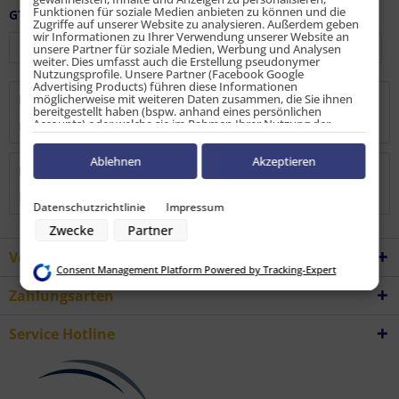
Funktionen für soziale Medien anbieten zu können und die
GTIN / EAN:
9010486096627
Zugriffe auf unserer Website zu analysieren. Außerdem geben
wir Informationen zu Ihrer Verwendung unserer Website an
unsere Partner für soziale Medien, Werbung und Analysen
weiter. Dies umfasst auch die Erstellung pseudonymer
Nutzungsprofile. Unsere Partner (Facebook Google
Advertising Products) führen diese Informationen
möglicherweise mit weiteren Daten zusammen, die Sie ihnen
Beschreibung
bereitgestellt haben (bspw. anhand eines persönlichen
Accounts) oder welche sie im Rahmen Ihrer Nutzung der
mehr
Dienste gesammelt haben (bspw. Nutzungsdaten anderer
Geräte). Ihre Einwilligung zur Nutzung von Cookies und Pixeln
können Sie jederzeit widerrufen, indem Sie auf den
Ablehnen
Akzeptieren
Bewertungen
0
Datenschutz-Button links unten klicken und dort die
entsprechenden Anpassungen vornehmen.
Bewertungen lesen, schreiben und diskutieren...
mehr
Datenschutzrichtlinie
Impressum
Zwecke der Datenverarbeitung durch unsere Partner:
Zwecke
Partner
Speichern von oder Zugriff auf Informationen auf einem Endgerät
Verwendung reduzierter Daten zur Auswahl von Werbeanzeigen
Vorteile
Erstellung von Profilen für personalisierte Werbung
Consent Management Platform Powered by Tracking-Expert
Verwendung von Profilen zur Auswahl personalisierter Werbung
Erstellung von Profilen zur Personalisierung von Inhalten
Zahlungsarten
Verwendung von Profilen zur Auswahl personalisierter Inhalte
Messung der Werbeleistung
Messung der Performance von Inhalten
Service Hotline
Analyse von Zielgruppen durch Statistiken oder Kombinationen von
Daten aus verschiedenen Quellen
Entwicklung und Verbesserung der Angebote
Verwendung reduzierter Daten zur Auswahl von Inhalten
Besondere Features: