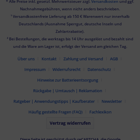
* Alle Preise inkl. gesetzl. Mehrwertsteuer zzgl.
Versandkosten
und ggf.
Nachnahmegebühren, wenn nicht anders beschrieben.
¹ Versandkostenfreie Lieferung ab 150 € Warenwert nur innerhalb
Deutschlands (Ausnahme Sperrgut, deutsche Inseln und
Zahlartrabatte).
² Bei Bestellungen, die werktags bis 14 Uhr ausgelöst und bezahlt sind
und die Ware am Lager ist, erfolgt der Versand am gleichen Tag.
Über uns
Kontakt
Zahlung und Versand
AGB
Impressum
Widerrufsrecht
Datenschutz
Hinweise zur Batterieentsorgung
Rückgabe | Umtausch | Reklamation
Ratgeber | Anwendungstipps | Kaufberater
Newsletter
Häufig gestellte Fragen (FAQ)
Fachlexikon
Vertrag widerrufen
Diese Seite ist geschützt durch reCAPTCHA, die Google