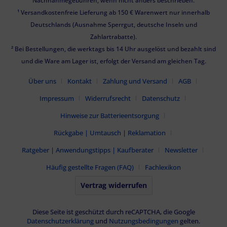
Nachnahmegebühren, wenn nicht anders beschrieben.
¹ Versandkostenfreie Lieferung ab 150 € Warenwert nur innerhalb
Deutschlands (Ausnahme Sperrgut, deutsche Inseln und
Zahlartrabatte).
² Bei Bestellungen, die werktags bis 14 Uhr ausgelöst und bezahlt sind
und die Ware am Lager ist, erfolgt der Versand am gleichen Tag.
Über uns
Kontakt
Zahlung und Versand
AGB
Impressum
Widerrufsrecht
Datenschutz
Hinweise zur Batterieentsorgung
Rückgabe | Umtausch | Reklamation
Ratgeber | Anwendungstipps | Kaufberater
Newsletter
Häufig gestellte Fragen (FAQ)
Fachlexikon
Vertrag widerrufen
Diese Seite ist geschützt durch reCAPTCHA, die Google
Datenschutzerklärung
und
Nutzungsbedingungen
gelten.