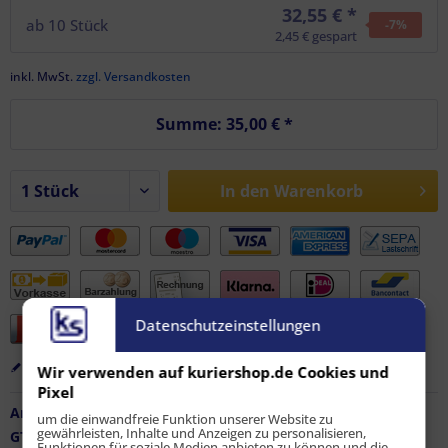
32,55 € *
ab
10
Stück
-7
%
2,45 € gespart
inkl. MwSt.
zzgl. Versandkosten
Summe:
35,00 €
*
In den
Warenkorb
Datenschutzeinstellungen
Merken
Bewerten
Empfehlen
Wir verwenden auf kuriershop.de Cookies und
Pixel
Artikel-Nr.:
FZ-AF-11986
um die einwandfreie Funktion unserer Website zu
gewährleisten, Inhalte und Anzeigen zu personalisieren,
GTIN / EAN:
9010486141129
Funktionen für soziale Medien anbieten zu können und die