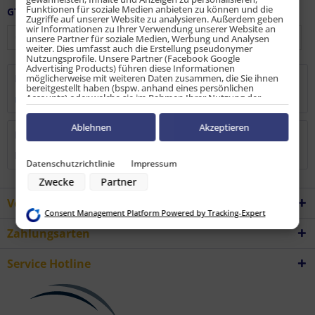
Funktionen für soziale Medien anbieten zu können und die
GTIN / EAN:
9010486141778
Zugriffe auf unserer Website zu analysieren. Außerdem geben
wir Informationen zu Ihrer Verwendung unserer Website an
unsere Partner für soziale Medien, Werbung und Analysen
weiter. Dies umfasst auch die Erstellung pseudonymer
Nutzungsprofile. Unsere Partner (Facebook Google
Advertising Products) führen diese Informationen
möglicherweise mit weiteren Daten zusammen, die Sie ihnen
Beschreibung
bereitgestellt haben (bspw. anhand eines persönlichen
Accounts) oder welche sie im Rahmen Ihrer Nutzung der
mehr
Dienste gesammelt haben (bspw. Nutzungsdaten anderer
Geräte). Ihre Einwilligung zur Nutzung von Cookies und Pixeln
können Sie jederzeit widerrufen, indem Sie auf den
Ablehnen
Akzeptieren
Bewertungen
0
Datenschutz-Button links unten klicken und dort die
entsprechenden Anpassungen vornehmen.
Bewertungen lesen, schreiben und diskutieren...
mehr
Datenschutzrichtlinie
Impressum
Zwecke der Datenverarbeitung durch unsere Partner:
Zwecke
Partner
Speichern von oder Zugriff auf Informationen auf einem Endgerät
Verwendung reduzierter Daten zur Auswahl von Werbeanzeigen
Vorteile
Erstellung von Profilen für personalisierte Werbung
Consent Management Platform Powered by Tracking-Expert
Verwendung von Profilen zur Auswahl personalisierter Werbung
Erstellung von Profilen zur Personalisierung von Inhalten
Zahlungsarten
Verwendung von Profilen zur Auswahl personalisierter Inhalte
Messung der Werbeleistung
Messung der Performance von Inhalten
Service Hotline
Analyse von Zielgruppen durch Statistiken oder Kombinationen von
Daten aus verschiedenen Quellen
Entwicklung und Verbesserung der Angebote
Verwendung reduzierter Daten zur Auswahl von Inhalten
Besondere Features: