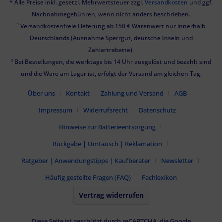
* Alle Preise inkl. gesetzl. Mehrwertsteuer zzgl.
Versandkosten
und ggf.
Nachnahmegebühren, wenn nicht anders beschrieben.
¹ Versandkostenfreie Lieferung ab 150 € Warenwert nur innerhalb
Deutschlands (Ausnahme Sperrgut, deutsche Inseln und
Zahlartrabatte).
² Bei Bestellungen, die werktags bis 14 Uhr ausgelöst und bezahlt sind
und die Ware am Lager ist, erfolgt der Versand am gleichen Tag.
Über uns
Kontakt
Zahlung und Versand
AGB
Impressum
Widerrufsrecht
Datenschutz
Hinweise zur Batterieentsorgung
Rückgabe | Umtausch | Reklamation
Ratgeber | Anwendungstipps | Kaufberater
Newsletter
Häufig gestellte Fragen (FAQ)
Fachlexikon
Vertrag widerrufen
Diese Seite ist geschützt durch reCAPTCHA, die Google