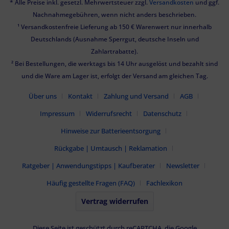
* Alle Preise inkl. gesetzl. Mehrwertsteuer zzgl.
Versandkosten
und ggf.
Nachnahmegebühren, wenn nicht anders beschrieben.
¹ Versandkostenfreie Lieferung ab 150 € Warenwert nur innerhalb
Deutschlands (Ausnahme Sperrgut, deutsche Inseln und
Zahlartrabatte).
² Bei Bestellungen, die werktags bis 14 Uhr ausgelöst und bezahlt sind
und die Ware am Lager ist, erfolgt der Versand am gleichen Tag.
Über uns
Kontakt
Zahlung und Versand
AGB
Impressum
Widerrufsrecht
Datenschutz
Hinweise zur Batterieentsorgung
Rückgabe | Umtausch | Reklamation
Ratgeber | Anwendungstipps | Kaufberater
Newsletter
Häufig gestellte Fragen (FAQ)
Fachlexikon
Vertrag widerrufen
Diese Seite ist geschützt durch reCAPTCHA, die Google