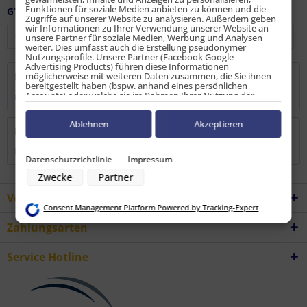
Funktionen für soziale Medien anbieten zu können und die
GTIN / EAN:
9010486142812
Zugriffe auf unserer Website zu analysieren. Außerdem geben
wir Informationen zu Ihrer Verwendung unserer Website an
unsere Partner für soziale Medien, Werbung und Analysen
weiter. Dies umfasst auch die Erstellung pseudonymer
Nutzungsprofile. Unsere Partner (Facebook Google
Advertising Products) führen diese Informationen
möglicherweise mit weiteren Daten zusammen, die Sie ihnen
Beschreibung
bereitgestellt haben (bspw. anhand eines persönlichen
Accounts) oder welche sie im Rahmen Ihrer Nutzung der
mehr
Dienste gesammelt haben (bspw. Nutzungsdaten anderer
Geräte). Ihre Einwilligung zur Nutzung von Cookies und Pixeln
können Sie jederzeit widerrufen, indem Sie auf den
Ablehnen
Akzeptieren
Bewertungen
0
Datenschutz-Button links unten klicken und dort die
entsprechenden Anpassungen vornehmen.
Bewertungen lesen, schreiben und diskutieren...
mehr
Datenschutzrichtlinie
Impressum
Zwecke der Datenverarbeitung durch unsere Partner:
Zwecke
Partner
Speichern von oder Zugriff auf Informationen auf einem Endgerät
Verwendung reduzierter Daten zur Auswahl von Werbeanzeigen
Vorteile
Erstellung von Profilen für personalisierte Werbung
Consent Management Platform Powered by Tracking-Expert
Verwendung von Profilen zur Auswahl personalisierter Werbung
Erstellung von Profilen zur Personalisierung von Inhalten
Zahlungsarten
Verwendung von Profilen zur Auswahl personalisierter Inhalte
Messung der Werbeleistung
Messung der Performance von Inhalten
Service Hotline
Analyse von Zielgruppen durch Statistiken oder Kombinationen von
Daten aus verschiedenen Quellen
Entwicklung und Verbesserung der Angebote
Verwendung reduzierter Daten zur Auswahl von Inhalten
Besondere Features: