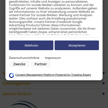
gewährleisten, Inhalte und Anzeigen zu personalisieren,
Funktionen für soziale Medien anbieten zu können und die
Zugriffe auf unserer Website zu analysieren. Außerdem geben
wir Informationen zu Ihrer Verwendung unserer Website an
unsere Partner für soziale Medien, Werbung und Analysen
weiter. Dies umfasst auch die Erstellung pseudonymer
Beschreibung
Nutzungsprofile. Unsere Partner (Facebook Google
Advertising Products) führen diese Informationen
mehr
möglicherweise mit weiteren Daten zusammen, die Sie ihnen
bereitgestellt haben (bspw. anhand eines persönlichen
Accounts) oder welche sie im Rahmen Ihrer Nutzung der
Dienste gesammelt haben (bspw. Nutzungsdaten anderer
Bewertungen
0
Geräte). Ihre Einwilligung zur Nutzung von Cookies und Pixeln
können Sie jederzeit widerrufen, indem Sie auf den
Ablehnen
Akzeptieren
Bewertungen lesen, schreiben und diskutieren...
mehr
Datenschutz-Button links unten klicken und dort die
entsprechenden Anpassungen vornehmen.
Datenschutzrichtlinie
Impressum
Kunden haben sich ebenfalls angesehen
Zwecke der Datenverarbeitung durch unsere Partner:
Zwecke
Partner
Speichern von oder Zugriff auf Informationen auf einem Endgerät
Verwendung reduzierter Daten zur Auswahl von Werbeanzeigen
Erstellung von Profilen für personalisierte Werbung
Vorteile
Consent Management Platform Powered by Tracking-Expert
Verwendung von Profilen zur Auswahl personalisierter Werbung
Erstellung von Profilen zur Personalisierung von Inhalten
Zahlungsarten
Verwendung von Profilen zur Auswahl personalisierter Inhalte
Messung der Werbeleistung
Messung der Performance von Inhalten
Service Hotline
Analyse von Zielgruppen durch Statistiken oder Kombinationen von
Daten aus verschiedenen Quellen
Entwicklung und Verbesserung der Angebote
Verwendung reduzierter Daten zur Auswahl von Inhalten
Besondere Features: