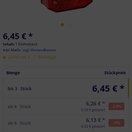
6,45 €
*
Inhalt:
1 Einheit(en)
inkl. MwSt.
zzgl. Versandkosten
Lieferzeit 3 - 7 Werktage
Menge
Stückpreis
6,45 € *
bis
3
Stück
6,26 € *
ab
4
Stück
-2.9
%
0,19 € gespart
6,13 € *
ab
6
Stück
-5
%
0,32 € gespart