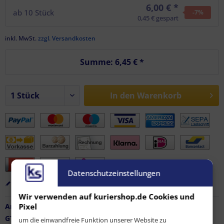
6,00 € *
ab
10
Stück
-7
%
0,45 € gespart
inkl. MwSt.
zzgl. Versandkosten
Summe:
6,45 €
*
In den
Warenkorb
Datenschutzeinstellungen
Merken
Bewerten
Empfehlen
Wir verwenden auf kuriershop.de Cookies und
Pixel
Artikel-Nr.:
FZ-AF-11766
GTIN / EAN:
9010486191407
um die einwandfreie Funktion unserer Website zu