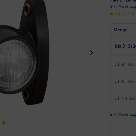
Inhalt:
1 Einhe
inkl. MwSt.
zzg
Lieferzeit
Menge
bis
3
Stü
ab
4
Stü
ab
6
Stü
ab
10
Stü
inkl. MwSt.
zzg