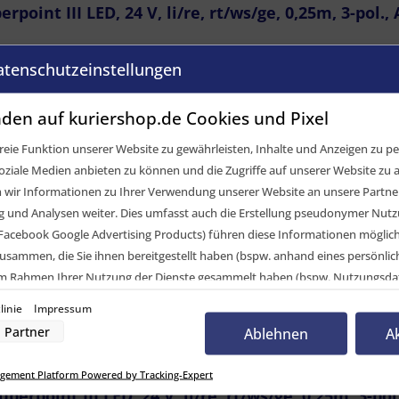
int III LED, 24 V, li/re, rt/ws/ge, 0,25m, 3-pol.,
elvergleich
atenschutzeinstellungen
CK Systems GmbH
den auf kuriershop.de Cookies und Pixel
POINT III LED
sleuchte
eie Funktion unserer Website zu gewährleisten, Inhalte und Anzeigen zu per
oziale Medien anbieten zu können und die Zugriffe auf unserer Website zu a
onslicht,
ir Informationen zu Ihrer Verwendung unserer Website an unsere Partner 
nmarkierungsleuchte
und Analysen weiter. Dies umfasst auch die Erstellung pseudonymer Nutzu
m
Facebook Google Advertising Products) führen diese Informationen möglic
/ rechts
usammen, die Sie ihnen bereitgestellt haben (bspw. anhand eines persönli
 im Rahmen Ihrer Nutzung der Dienste gesammelt haben (bspw. Nutzungsda
nwilligung zur Nutzung von Cookies und Pixeln können Sie jederzeit widerruf
linie
Impressum
-Button links unten klicken und dort die entsprechenden Anpassungen vo
. ASS3
Partner
Ablehnen
A
scheiben rot/weiß/gelb
nverarbeitung durch unsere Partner:
gement Platform Powered by Tracking-Expert
der Zugriff auf Informationen auf einem Endgerät
rpoint III LED, 24 V, li/re, rt/ws/ge, 0,25m, 3-pol