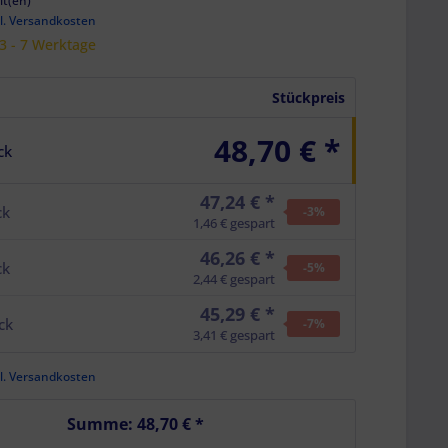
it(en)
l. Versandkosten
 3 - 7 Werktage
Stückpreis
48,70 € *
ck
47,24 € *
ck
-3
%
1,46 € gespart
46,26 € *
ck
-5
%
2,44 € gespart
45,29 € *
ck
-7
%
3,41 € gespart
l. Versandkosten
Summe:
48,70 €
*