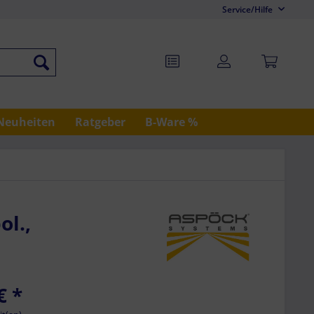
Service/Hilfe
Neuheiten
Ratgeber
B-Ware %
ol.,
€
*