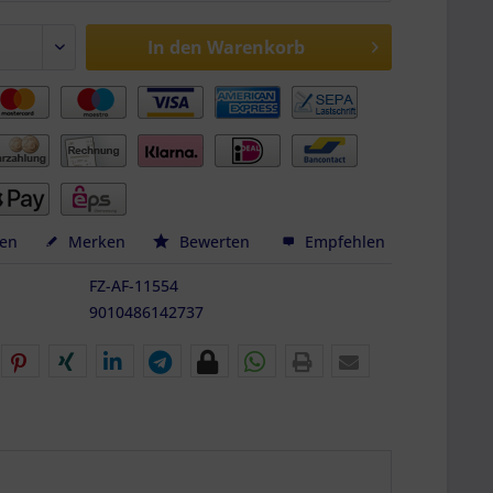
In den
Warenkorb
hen
Merken
Bewerten
Empfehlen
FZ-AF-11554
9010486142737