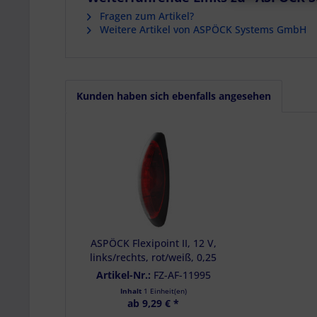
Verwendung red
Erstellung von 
Fragen zum Artikel?
Verwendung von 
Weitere Artikel von ASPÖCK Systems GmbH
Erstellung von P
Verwendung von 
Messung der We
Messung der Pe
Analyse von Zie
Entwicklung un
Kunden haben sich ebenfalls angesehen
Verwendung redu
Besondere Featu
Verwendung gen
Endgeräteeigensc
ASPÖCK Flexipoint II, 12 V,
links/rechts, rot/weiß, 0,25
m, DC - 31-4709-027
Artikel-Nr.:
FZ-AF-11995
Inhalt
1 Einheit(en)
ab 9,29 € *