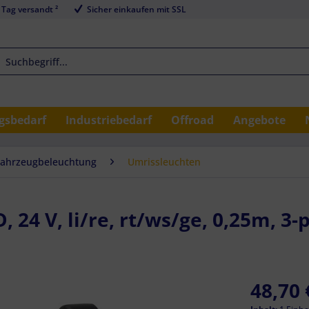
 Tag versandt ²
Sicher einkaufen mit SSL
sbedarf
Industriebedarf
Offroad
Angebote
Fahrzeugbeleuchtung
Umrissleuchten
 24 V, li/re, rt/ws/ge, 0,25m, 3-p
48,70 