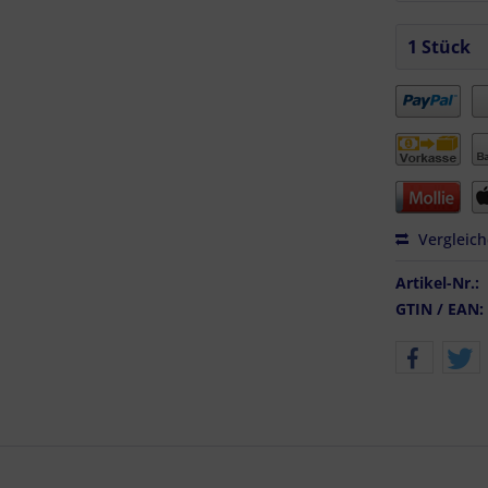
Vergleic
Artikel-Nr.:
GTIN / EAN: