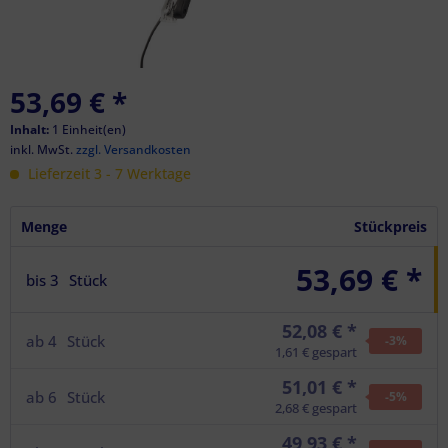
53,69 €
*
Inhalt:
1 Einheit(en)
inkl. MwSt.
zzgl. Versandkosten
Lieferzeit 3 - 7 Werktage
Menge
Stückpreis
53,69 € *
bis
3
Stück
52,08 € *
ab
4
Stück
-3
%
1,61 € gespart
51,01 € *
ab
6
Stück
-5
%
2,68 € gespart
49,93 € *