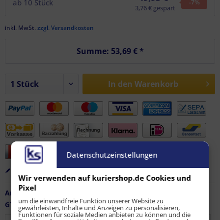
ab
10
Stück
-7
%
3,76 € gespart
inkl. MwSt.
zzgl. Versandkosten
Summe:
53,69 €
*
In den
Warenkorb
Datenschutzeinstellungen
Merken
Bewerten
Empfehlen
Wir verwenden auf kuriershop.de Cookies und
Pixel
Artikel-Nr.:
FZ-AF-11553
um die einwandfreie Funktion unserer Website zu
GTIN / EAN:
9010486142959
gewährleisten, Inhalte und Anzeigen zu personalisieren,
Funktionen für soziale Medien anbieten zu können und die