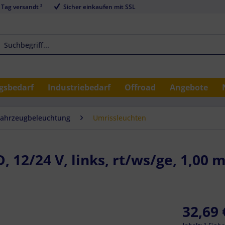
 Tag versandt ²
Sicher einkaufen mit SSL
sbedarf
Industriebedarf
Offroad
Angebote
Fahrzeugbeleuchtung
Umrissleuchten
12/24 V, links, rt/ws/ge, 1,00 m,
32,69 