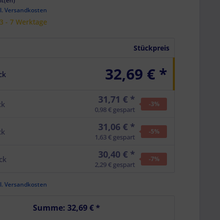
it(en)
l. Versandkosten
 3 - 7 Werktage
Stückpreis
32,69 € *
ck
31,71 € *
ck
-3
%
0,98 € gespart
31,06 € *
ck
-5
%
1,63 € gespart
30,40 € *
ck
-7
%
2,29 € gespart
l. Versandkosten
Summe:
32,69 €
*