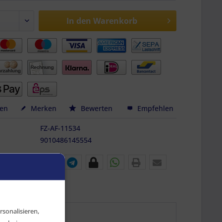
In den
Warenkorb
hen
Merken
Bewerten
Empfehlen
FZ-AF-11534
9010486145554
sonalisieren,