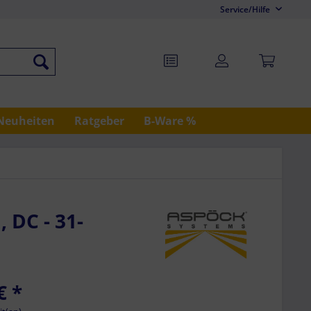
Service/Hilfe
Neuheiten
Ratgeber
B-Ware %
 DC - 31-
€
*