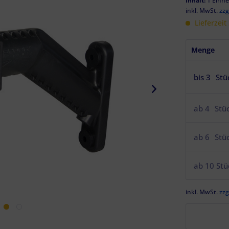
Inhalt:
1 Einhe
inkl. MwSt.
zzg
Lieferzeit
Menge
bis
3
Stü
ab
4
Stü
ab
6
Stü
ab
10
Stü
inkl. MwSt.
zzg