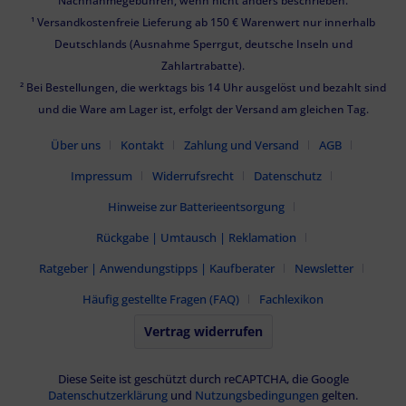
Nachnahmegebühren, wenn nicht anders beschrieben.
¹ Versandkostenfreie Lieferung ab 150 € Warenwert nur innerhalb
Deutschlands (Ausnahme Sperrgut, deutsche Inseln und
Zahlartrabatte).
² Bei Bestellungen, die werktags bis 14 Uhr ausgelöst und bezahlt sind
und die Ware am Lager ist, erfolgt der Versand am gleichen Tag.
Über uns
Kontakt
Zahlung und Versand
AGB
Impressum
Widerrufsrecht
Datenschutz
Hinweise zur Batterieentsorgung
Rückgabe | Umtausch | Reklamation
Ratgeber | Anwendungstipps | Kaufberater
Newsletter
Häufig gestellte Fragen (FAQ)
Fachlexikon
Vertrag widerrufen
Diese Seite ist geschützt durch reCAPTCHA, die Google
Datenschutzerklärung
und
Nutzungsbedingungen
gelten.