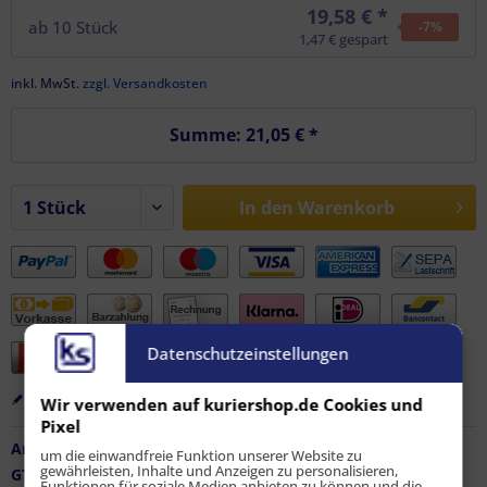
19,58 € *
ab
10
Stück
-7
%
1,47 € gespart
inkl. MwSt.
zzgl. Versandkosten
Summe:
21,05 €
*
In den
Warenkorb
Datenschutzeinstellungen
Merken
Bewerten
Empfehlen
Wir verwenden auf kuriershop.de Cookies und
Pixel
Artikel-Nr.:
FZ-AF-11914
um die einwandfreie Funktion unserer Website zu
gewährleisten, Inhalte und Anzeigen zu personalisieren,
GTIN / EAN:
9010486151340
Funktionen für soziale Medien anbieten zu können und die