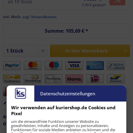
ab
10
Stück
-7
%
7,40 € gespart
inkl. MwSt.
zzgl. Versandkosten
Summe:
105,69 €
*
In den
Warenkorb
Datenschutzeinstellungen
Merken
Bewerten
Empfehlen
Wir verwenden auf kuriershop.de Cookies und
Pixel
Artikel-Nr.:
FZ-AF-12245
um die einwandfreie Funktion unserer Website zu
GTIN / EAN:
9010486021186
gewährleisten, Inhalte und Anzeigen zu personalisieren,
Funktionen für soziale Medien anbieten zu können und die