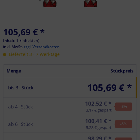
105,69 €
*
Inhalt:
1 Einheit(en)
inkl. MwSt.
zzgl. Versandkosten
Lieferzeit 3 - 7 Werktage
Menge
Stückpreis
105,69 € *
bis
3
Stück
102,52 € *
ab
4
Stück
-3
%
3,17 € gespart
100,41 € *
ab
6
Stück
-5
%
5,28 € gespart
98,29 € *