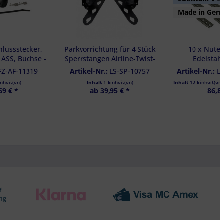
d Verbesserung der Angebote
zierter Daten zur Auswahl von Inhalten
Made in Ge
res:
auer Standortdaten
haften zur Identifikation aktiv abfragen
lussstecker,
Parkvorrichtung für 4 Stück
10 x Nute
 ASS, Buchse -
Sperrstangen Airline-Twist-
Edelsta
26-284
Beam, PEN Beam - 1 Set
salzwasserfe
FZ-AF-11319
Artikel-Nr.:
LS-SP-10757
Artikel-Nr.:
M8 f. Air
inheit(en)
Inhalt
1 Einheit(en)
Inhalt
10 Einheit(e
69 € *
ab 39,95 € *
86,