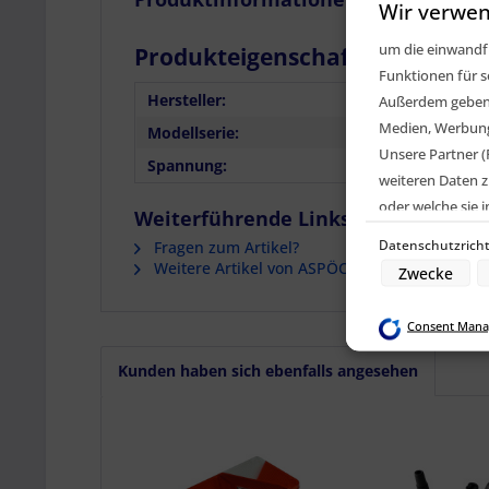
Wir verwen
um die einwandfr
Produkteigenschaften für Artik
Funktionen für s
Hersteller:
ASPÖ
Außerdem geben w
Medien, Werbung 
Modellserie:
MULTI
Unsere Partner (
Spannung:
12 V
weiteren Daten z
oder welche sie
Weiterführende Links zu "ASPÖCK Lich
Geräte). Ihre Ei
Datenschutzricht
Fragen zum Artikel?
den Datenschutz
Weitere Artikel von ASPÖCK Systems GmbH
Zwecke
Zwecke der Date
Consent Mana
Speichern von o
Verwendung red
Kunden haben sich ebenfalls angesehen
Erstellung von 
Verwendung von 
Erstellung von P
Verwendung von 
Messung der We
Messung der Pe
Analyse von Zie