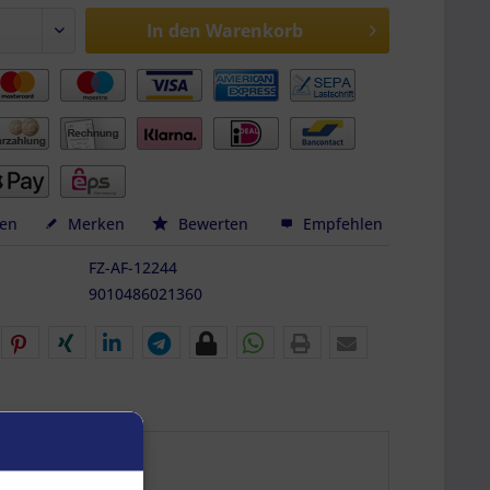
In den
Warenkorb
hen
Merken
Bewerten
Empfehlen
FZ-AF-12244
9010486021360
-007"